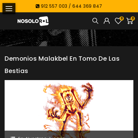
912 557 003 / 644 369 847
0
0
Demonios Malakbel En Tomo De Las
Bestias