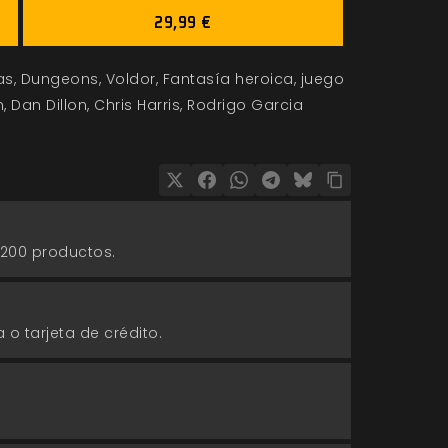
29,99 €
as
Dungeons
Voldor
Fantasía heroica
juego
n
Dan Dillon
Chris Harris
Rodrigo Garcia
 200 productos.
 o tarjeta de crédito.