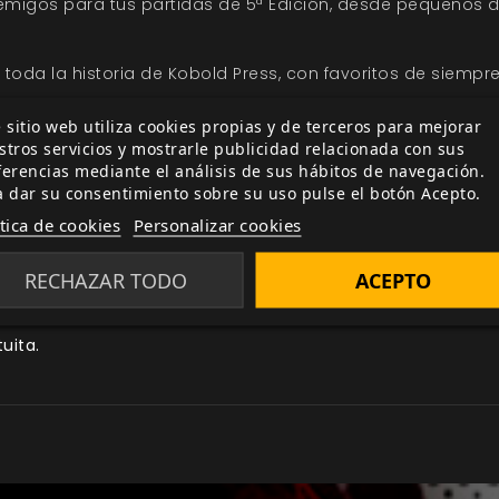
igos para tus partidas de 5ª Edición, desde pequeños d
toda la historia de Kobold Press, con favoritos de siemp
 sitio web utiliza cookies propias y de terceros para mejorar
stros servicios y mostrarle publicidad relacionada con sus
ferencias mediante el análisis de sus hábitos de navegación.
a dar su consentimiento sobre su uso pulse el botón Acepto.
 feéricos
ítica de cookies
Personalizar cookies
orita, o para poblar las mazmorras en un mundo de tu pro
RECHAZAR TODO
ACEPTO
ntro que tardarán en olvidar!
tuita.