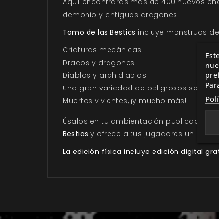
Aquí encontrarás más de 400 nuevos enem
demonio y antiguos dragones.
Tomo de las Bestias
incluye monstruos de 
Criaturas mecánicas
Este
Dracos y dragones
nue
pre
Diablos y archidiablos
Par
Una gran variedad de peligrosos señores
Pol
Muertos vivientes, ¡y mucho más!
Úsalos en tu ambientación publicada fav
Bestias
y ofrece a tus jugadores un encue
La edición física incluye edición digital gra