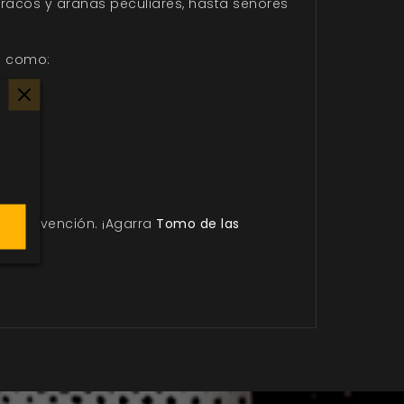
racos y arañas peculiares, hasta señores
re como:
pia invención. ¡Agarra
Tomo de las