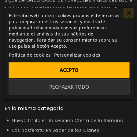
Sigue de cerca todas las novedades y avances sobre
tus juegos y suplementos favoritos mediante la
Este sitio web utiliza cookies propias y de terceros
sección de
noticias
y
desarrollo
de nuestra web.
para mejorar nuestros servicios y mostrarle
publicidad relacionada con sus preferencias
mediante el análisis de sus hábitos de
navegación. Para dar su consentimiento sobre su
Me gusta esto
uso pulse el botón Acepto.
Política de cookies
Personalizar cookies
ACEPTO
Etiquetas:
Tambores de guerra
Hitos
aventura
terror cósmico
José Mariano Sáez
Mitos de Cthulhu
RECHAZAR TODO
Cthulhu
Mhitos
los asesinatos del juguetero
En la misma categoría
Nuevo título en la sección Oferta de la Semana
Los Nosferatu en Saber de los Clanes