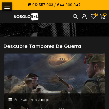
912 557 003 / 644 369 847
0
0
Descubre Tambores De Guerra
En:
Nuestros Juegos