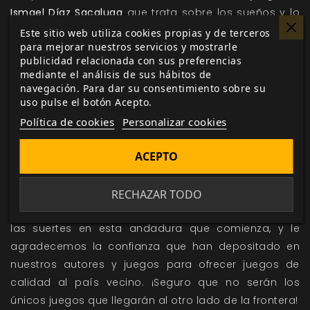
Ismael Díaz Sacaluga
que trata sobre los sueños y lo
que estos ocultan. Un tiempo después se incorporará
Este sitio web utiliza cookies propias y de terceros
para mejorar nuestros servicios y mostrarle
al mercado francés
Hitos: Guía Genérica
,
el sistema
publicidad relacionada con sus preferencias
de juego genérico que ha tenido una excelente
mediante el análisis de sus hábitos de
acogida en nuestro país y cuyo concurso de
navegación. Para dar su consentimiento sobre su
uso pulse el botón Acepto.
aventuras autojugables finalizó la semana pasada.
Esperamos que a la publicación francesa de este
Política de cookies
Personalizar cookies
manual le sucedan las campañas autojugables que
ACEPTO
conocéis bien, como
Cazadores de Leyendas
,
Matrioska
,
o
El Judío Errante
.
RECHAZAR TODO
Desde aquí deseamos a
La Loutre Rôliste
la mejor de
las suertes en esta andadura que comienza, y le
agradecemos la confianza que han depositado en
nuestros autores y juegos para ofrecer juegos de
calidad al país vecino. ¡Seguro que no serán los
únicos juegos que llegarán al otro lado de la frontera!