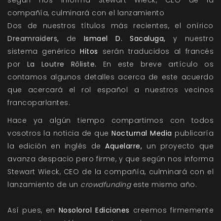
según nos informa Stewart Wieck, CEO de la
compañía, culminará con el lanzamiento
Dos de nuestros títulos más recientes, el onírico
Dreamraiders
,
de
Ismael D. Sacaluga,
y nuestro
sistema genérico
Hitos
serán traducidos al francés
por
La Loutre Rôliste
.
En este breve artículo os
contamos algunos detalles acerca de este acuerdo
que acercará el rol español a nuestros vecinos
francoparlantes.
Hace ya algún tiempo compartimos con todos
vosotros la noticia de que
Nocturnal Media
publicaría
la edición en inglés de
Aquelarre
,
un proyecto que
avanza despacio pero firme, y que según nos informa
Stewart Wieck, CEO de la compañía, culminará con el
lanzamiento de un
crowdfunding
este mismo año.
Así pues, en
Nosolorol Ediciones
creemos firmemente