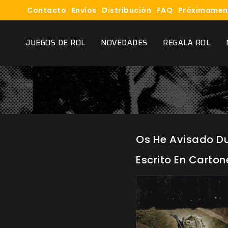
Contacto
Envíos
Distribución
FAQ
Próximamen
JUEGOS DE ROL
NOVEDADES
REGALA ROL
Os He Avisado Du
Escrito En Cartone