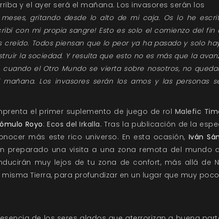
arriba y el ayer será el mañana. Los invasores serán los
meses, gritando desde lo alto de mi caja. Os lo he escri
cribí con mi propia sangre! Esto es solo el comienzo del fin
s creído. Todos piensan que lo peor ya ha pasado y solo h
struir la sociedad. Y resulta que esto no es más que la avan
á, cuando el Otro Mundo se vierta sobre nosotros, no quedar
el mañana. Los invasores serán los amos y las personas
mprenta el primer suplemento de juego de rol
Malefic Time
ómulo Royo
:
Ecos del Irkalla.
Tras la publicación de la esp
onocer más este rico universo. En esta ocasión,
Iván Sá
n preparado una visita a una zona remota del mundo
onducirán muy lejos de tu zona de confort, más allá de 
a misma Tierra, para profundizar en un lugar que muy po
sencia de los seres alados que aterrorizan a buena par