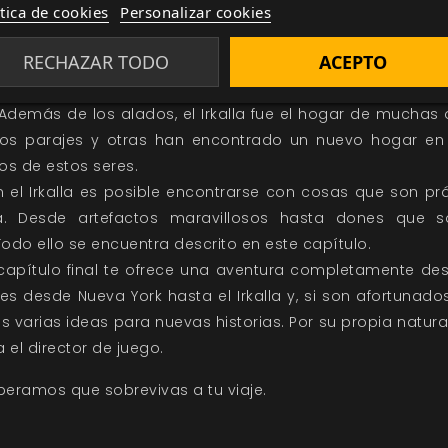
ísicas, ahora fracturado por el conflicto que continúa hoy d
ítica de cookies
Personalizar cookies
s.
En este capítulo se recorren las diferentes puertas que
RECHAZAR TODO
ACEPTO
gunos lugares emblemáticos como el Monte de la Calaver
Además de los alados, el Irkalla fue el hogar de muchas o
s parajes y otras han encontrado un nuevo hogar en la
ios de estos seres.
 el Irkalla es posible encontrarse con cosas que son p
ra. Desde artefactos maravillosos hasta dones que
odo ello se encuentra descrito en este capítulo.
capítulo final te ofrece una aventura completamente des
s desde Nueva York hasta el Irkalla y, si son afortunado
ás varias ideas para nuevas historias. Por su propia natur
a el director de juego.
esperamos que sobrevivas a tu viaje.