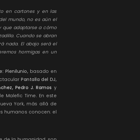
to en cartones y en las
 del mundo, no es aún el
ay que adaptarse a cómo
zadilla. Cuando se abran
á nada. El abajo será el
 seremos hormigas en un
: Plenilunio,
basado en
ectacular
Pantalla del DJ,
nchez, Pedro J. Ramos
y
 de
Malefic Time.
En este
Nueva York, más allá de
cos humanos conocen: el
te de la humanidad, son