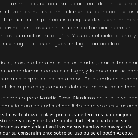
a. Lo mismo ocurre con su lugar real de procedenci
as utilizan las nubes como elementos del hogar de los 
iana, también en los panteones griegos y después roman
 divina. Los dioses chinos han sido también representado
mplos en muchas mitologías. Y es que el cielo abierto y
n el hogar de los antiguos: un lugar llamado Irkalla.
terioso, presunta tierra natal de los alados, sean estos solar
s saben demasiado de este lugar, y lo poco que se cono
 de relatos dispersos de los alados. De cuando en cuand
el Irkalla, pero seguramente debe de tratarse de un loco...
 suplemento para
Malefic Time: Plenilunio
en el que se hac
levancia para entender el conflicto entre solares y lunares
do los autores se han centrado en aquello que puede ser
 sitio web utiliza cookies propias y de terceros para mejorar
stros servicios y mostrarle publicidad relacionada con sus
s, criaturas y dones. Por ello, este libro se organiza en lo
ferencias mediante el análisis de sus hábitos de navegación.
a dar su consentimiento sobre su uso pulse el botón Acepto.
ido.
Una presentación del Irkalla, antiguo lugar de orde