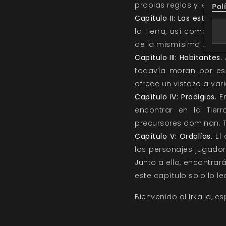
propias reglas y leyes f
Pol
Capítulo II: Las estancia
la Tierra, así como al
de la mismísima Lilith.
Capítulo III: Habitantes.
todavía moran por eso
ofrece un vistazo a var
Capítulo IV: Prodigios.
En
encontrar en la Tier
precursores dominan. T
Capítulo V: Ordalías.
El 
los personajes jugadore
Junto a ello, encontrar
este capítulo solo lo le
Bienvenido al Irkalla, 