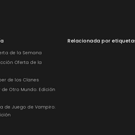
ía
Relacionada por etiqueta
ferta de la Semana
ección Oferta de la
ber de los Clanes
 de Otro Mundo: Edición
uía de Juego de Vampiro:
ición