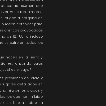
as personas asumen que
alvar nuestras almas o
 el origen alienígena de
s puedan entender para
nes oníricas provocadas
no de EE. UU. o incluso
ue se sufre en todos los
ué hacen en la Tierra y
tiones, lanzando otras
¿cuál es el suyo?
es provienen del cielo y
s lugares detallados en
sionomía de los alados y
os los que han influido
ndo su huella sobre la