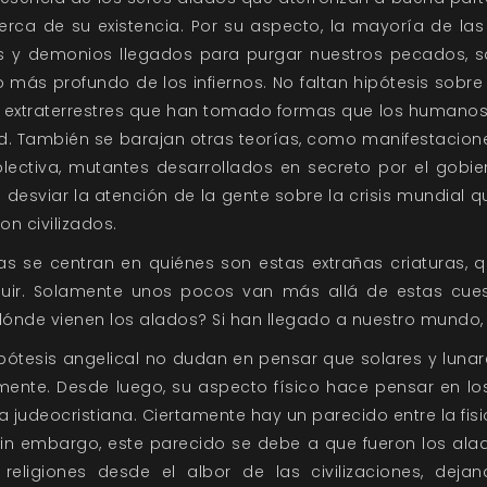
erca de su existencia. Por su aspecto, la mayoría de l
s y demonios llegados para purgar nuestros pecados, s
lo más profundo de los infiernos. No faltan hipótesis sobre
, extraterrestres que han tomado formas que los humano
ad. También se barajan otras teorías, como manifestacio
lectiva, mutantes desarrollados en secreto por el gobier
desviar la atención de la gente sobre la crisis mundial q
n civilizados.
as se centran en quiénes son estas extrañas criaturas, q
ir. Solamente unos pocos van más allá de estas cues
dónde vienen los alados? Si han llegado a nuestro mundo, 
ipótesis angelical no dudan en pensar que solares y lunar
vamente. Desde luego, su aspecto físico hace pensar en lo
ura judeocristiana. Ciertamente hay un parecido entre la fi
 sin embargo, este parecido se debe a que fueron los alad
 religiones desde el albor de las civilizaciones, deja