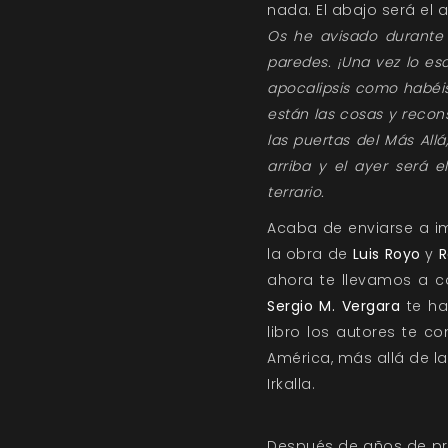
nada. El abajo será el 
Os he avisado durante 
paredes. ¡Una vez lo es
apocalipsis como habéi
están las cosas y recon
las puertas del Más All
arriba y el ayer será 
terrario.
Acaba de enviarse a i
la obra de
Luis Royo
y
R
ahora te llevamos a c
Sergio M. Vergara
te ha
libro los autores te c
América, más allá de l
Irkalla.
Después de años de pre