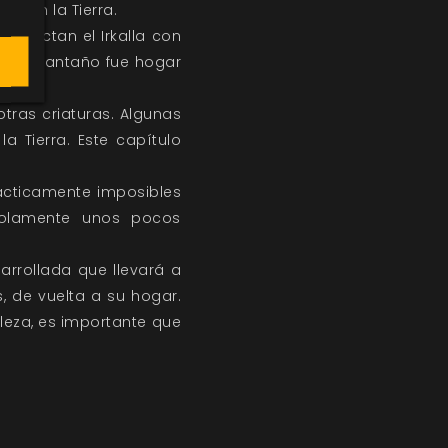
ía en la Tierra.
 conectan el Irkalla con
a, que antaño fue hogar
tras criaturas. Algunas
 Tierra. Este capítulo
rácticamente imposibles
 solamente unos pocos
arrollada que llevará a
s, de vuelta a su hogar.
aleza, es importante que