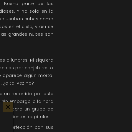
a. Buena parte de las
dioses. Y no solo en la
os se usaban nubes como
s en el cielo, y así se
 las grandes nubes son
es o lunares. Ni siquiera
ce es por conjeturas o
o aparece algún mortal
, ¿o tal vez no?
e un recorrido por este
. Sin embargo, a la hora
 útil para un grupo de
s siguientes capítulos:
n y perfección con sus