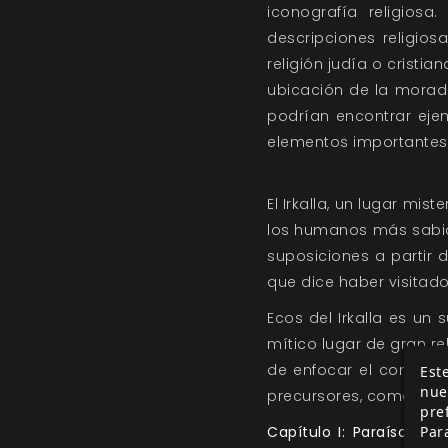
iconografía religios
descripciones religios
religión judía o crist
ubicación de la morada
podrían encontrar eje
elementos importantes e
El Irkalla, un lugar mis
los humanos más sabio
suposiciones a partir
que dice haber visitado 
Ecos del Irkalla es un
mítico lugar de gran re
de enfocar el conteni
Este
nue
precursores, como lugare
pre
Par
Capítulo I: Paraíso perd