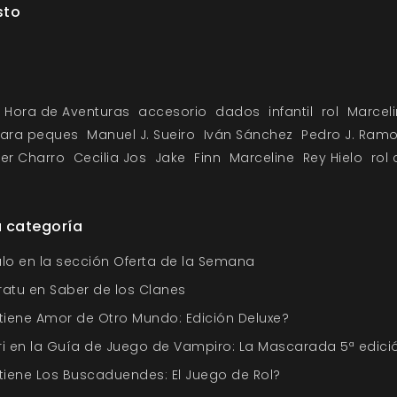
sto
Hora de Aventuras
accesorio
dados
infantil
rol
Marcel
para peques
Manuel J. Sueiro
Iván Sánchez
Pedro J. Ram
ier Charro
Cecilia Jos
Jake
Finn
Marceline
Rey Hielo
rol
a categoría
ulo en la sección Oferta de la Semana
ratu en Saber de los Clanes
iene Amor de Otro Mundo: Edición Deluxe?
ri en la Guía de Juego de Vampiro: La Mascarada 5ª edici
iene Los Buscaduendes: El Juego de Rol?