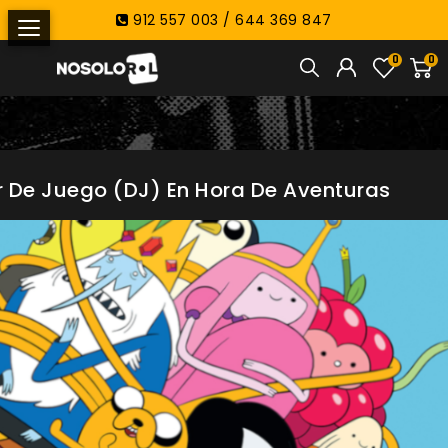
912 557 003 / 644 369 847
0
0
or De Juego (DJ) En Hora De Aventuras