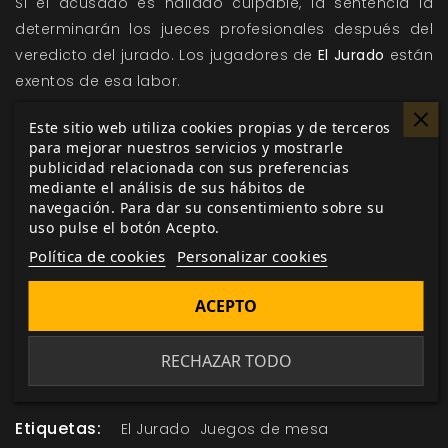
Si el acusado es hallado culpable, la sentencia la
determinarán los jueces profesionales después del
veredicto del jurado. Los jugadores de
El Jurado
están
exentos de esa labor.
¡Afina tus habilidades de toma de decisiones con la
Este sitio web utiliza cookies propias y de terceros
serie
El Jurado
!
para mejorar nuestros servicios y mostrarle
publicidad relacionada con sus preferencias
Sigue de cerca todas las novedades y avances sobre
mediante el análisis de sus hábitos de
tus juegos y suplementos favoritos mediante la
navegación. Para dar su consentimiento sobre su
uso pulse el botón Acepto.
sección de
noticias
y
desarrollo
de nuestra web.
Política de cookies
Personalizar cookies
ACEPTO
Me gusta esto
RECHAZAR TODO
Etiquetas:
El Jurado
Juegos de mesa