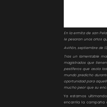
En la ermita de san Pel
le pesaran unos años que
Aviñón, septiembre de 1
Tras un lamentable mal
magistrados que tienen
pestíferos que asola las
mundo predicho durante t
oportunidad para aquell
mucho peor que su enci
Ya estamos ultimand
encarrila la campaña