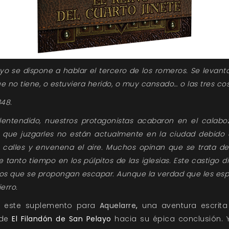
ayo se dispone a hablar el tercero de los romeros. Se levan
 no tiene, o estuviera herido, o muy cansado… o las tres co
348.
entendido, nuestros protagonistas acabaron en el calabo
 que juzgarles no están actualmente en la ciudad debido
 calles y envenena el aire. Muchos opinan que se trata de l
anto tiempo en los púlpitos de las iglesias. Este castigo d
os que se propongan escapar. Aunque la verdad que les espe
erro.
o este suplemento para
Aquelarre
,
una aventura escrit
 de
El Filandón de San Pelayo
hacia su épica conclusión. Y