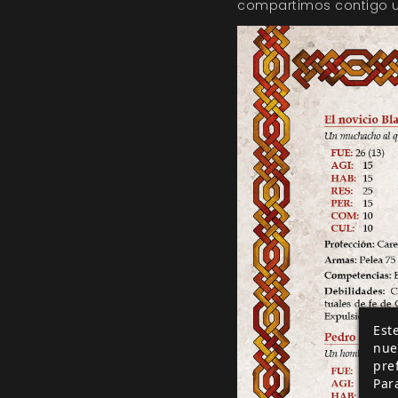
compartimos contigo 
Este
nue
pre
Par