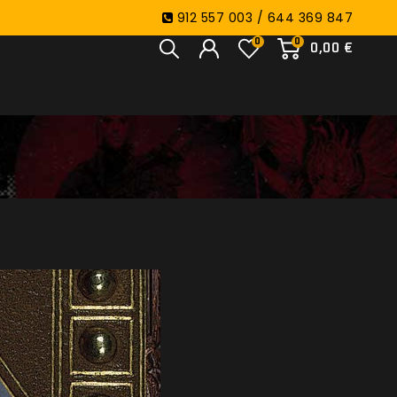
912 557 003 / 644 369 847
0
0
0,00 €