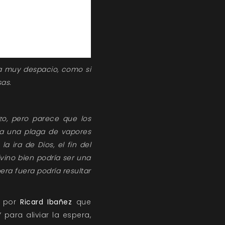
ta muy despacio, como si
sas.
zo, pero parece que los
 a una plaga de vapores
a ira de Dios, el fin del
ivino bien podría ser una
ra fuera podría resultar
a por
Ricard Ibañez
que
 para aliviar la espera,