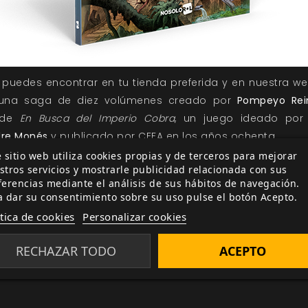
puedes encontrar en tu tienda preferida y en nuestra w
una saga de diez volúmenes creado por
Pompeyo Rei
 de
En Busca del Imperio Cobra
, un juego ideado po
dre Monés
y publicado por CEFA en los años ochenta.
 sitio web utiliza cookies propias y de terceros para mejorar
elas ambientadas en el clásico juego se aúnan dos eleme
stros servicios y mostrarle publicidad relacionada con sus
rdarán con cariño: el formato librojuego y el mítico uni
ferencias mediante el análisis de sus hábitos de navegación.
nderá tu supervivencia y la de los tuyos… ¿Serás capaz de
a dar su consentimiento sobre su uso pulse el botón Acepto.
ítica de cookies
Personalizar cookies
da de la fantasía gracia a esta colección de novelas de
RECHAZAR TODO
ACEPTO