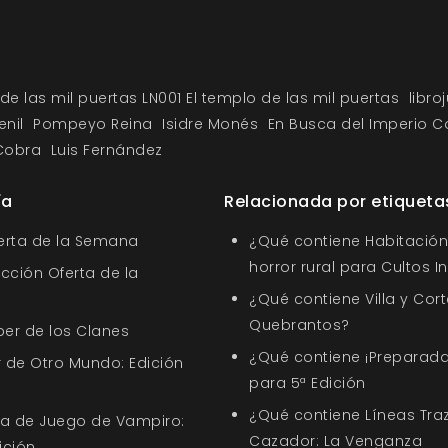
de las mil puertas LN001 El templo de las mil puertas
libro
enil
Pompeyo Reina
Isidre Monés
En Busca del Imperio C
Cobra
Luis Fernández
ía
Relacionada por etiqueta
ferta de la Semana
¿Qué contiene Habitación 
horror rural para Cultos 
ección Oferta de la
¿Qué contiene Villa y Cort
Quebrantos?
ber de los Clanes
¿Qué contiene ¡Preparada
 de Otro Mundo: Edición
para 5ª Edición
¿Qué contiene Líneas Tra
uía de Juego de Vampiro:
Cazador: La Venganza
ición