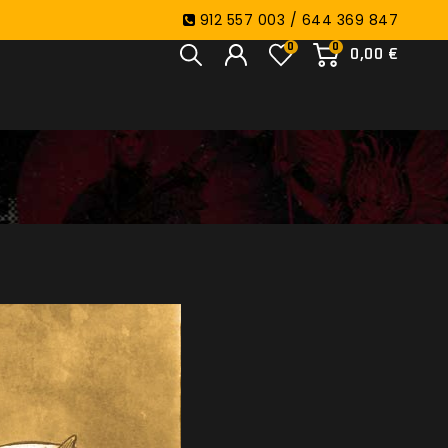
912 557 003 / 644 369 847
0
0
0,00 €