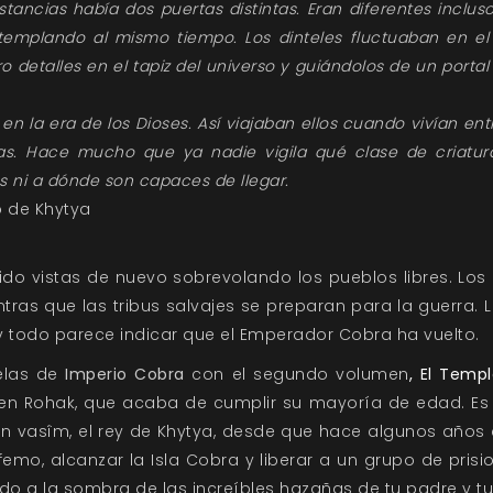
tancias había dos puertas distintas. Eran diferentes inclu
templando al mismo tiempo. Los dinteles fluctuaban en el
 detalles en el tapiz del universo y guiándolos de un portal
en la era de los Dioses. Así viajaban ellos cuando vivían ent
sas. Hace mucho que ya nadie vigila qué clase de criatur
s ni a dónde son capaces de llegar.
o de Khytya
do vistas de nuevo sobrevolando los pueblos libres. Los l
ntras que las tribus salvajes se preparan para la guerra
 y todo parece indicar que el Emperador Cobra ha vuelto.
velas de
Imperio Cobra
con el segundo volumen
, El Templ
oven Rohak, que acaba de cumplir su mayoría de edad. Es h
an vasîm, el rey de Khytya, desde que hace algunos años
femo, alcanzar la Isla Cobra y liberar a un grupo de prisio
do a la sombra de las increíbles hazañas de tu padre y tu