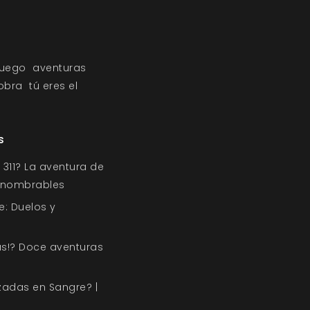
juego
aventuras
obra
tú eres el
s
311? La aventura de
Innombrables
e: Duelos y
s!? Doce aventuras
zadas en Sangre? |