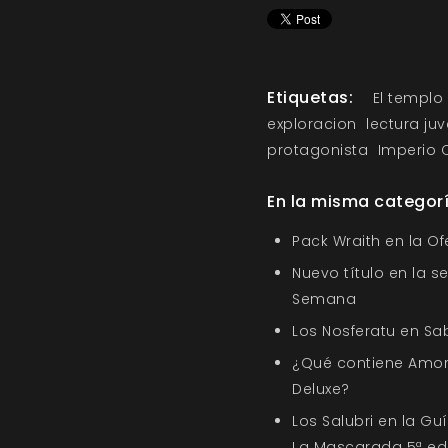
Etiquetas:
El templo 
exploracion
lectura juv
protagonista
Imperio 
En la misma categor
Pack Wraith en la O
Nuevo título en la s
Semana
Los Nosferatu en Sa
¿Qué contiene Amor
Deluxe?
Los Salubri en la G
La Mascarada 5ª ed