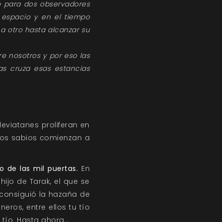
so para dos observadores
 espacio y en el tiempo
 a otro hasta alcanzar su
re nosotros y por eso las
as cruza esas estancias
eviatanes proliferan en
. Los sabios comienzan a
o de las mil puertas.
En
ijo de Tarak, el que se
 consiguió la hazaña de
neros, entre ellos tu tío
 tío. Hasta ahora…