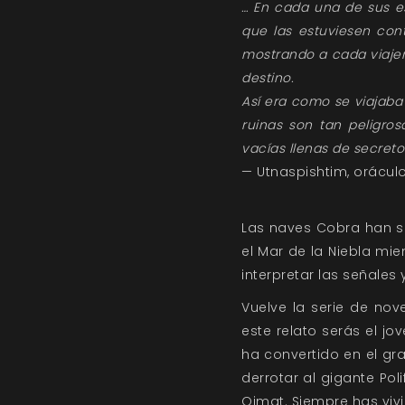
… En cada una de sus es
que las estuviesen con
mostrando a cada viajero
destino.
Así era como se viajaba 
ruinas son tan peligro
vacías llenas de secreto
— Utnaspishtim, orácul
Las naves Cobra han si
el Mar de la Niebla mie
interpretar las señales
Vuelve la serie de no
este relato serás el j
ha convertido en el gr
derrotar al gigante Poli
Qimat. Siempre has vivi