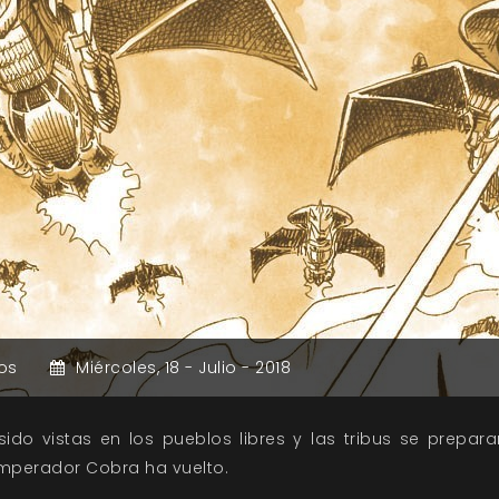
os
Miércoles,
18 -
Julio -
2018
do vistas en los pueblos libres y las tribus se prepar
Emperador Cobra ha vuelto.