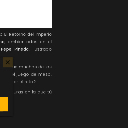
eb
El Retorno del Imperio
na
, ambientados en el
r
Pepe Pineda
, ilustrado
ntos que muchos de los
verso del juego de mesa.
 superar el reto?
 aventuras en la que tú