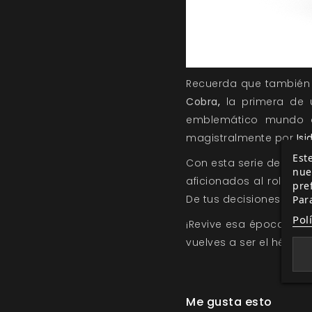
Recuerda que también 
Cobra
,
la primera de 
emblemático mundo
magistralmente por
Isi
Este
Con esta serie de nov
nue
aficionados al rol reco
pre
De tus decisiones depe
Par
Pol
¡Revive esa época dora
vuelves a ser el héroe!
Me gusta esto