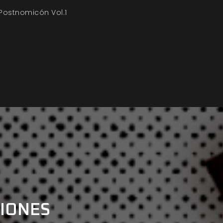
 Postnomicón Vol.1
CIONES