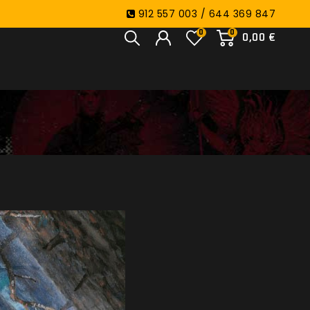
912 557 003 / 644 369 847
0
0
0,00 €