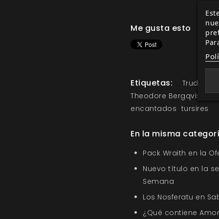
Este
nue
Me gusta esto
pre
Par
Pol
Etiquetas:
Trudvang 
Theodore Bergqvist
Ma
encantados
tursires
En la misma categor
Pack Wraith en la O
Nuevo título en la s
Semana
Los Nosferatu en Sa
¿Qué contiene Amor