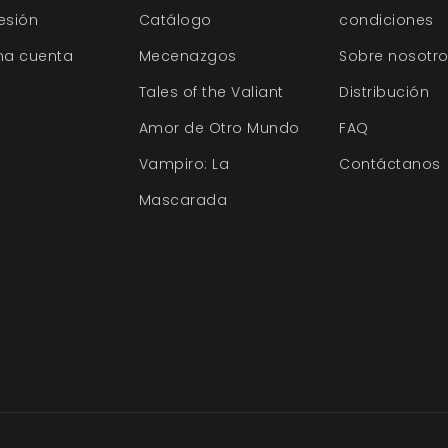
sesión
Catálogo
condiciones
na cuenta
Mecenazgos
Sobre nosotr
Tales of the Valiant
Distribución
Amor de Otro Mundo
FAQ
Vampiro: La
Contáctanos
Mascarada