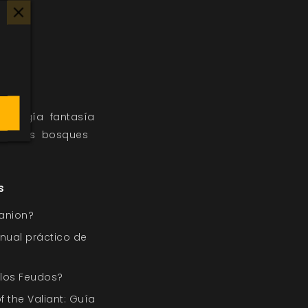
itología
fantasía
agones
bosques
s
anion?
nual práctico de
 los Feudos?
f the Valiant: Guía