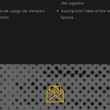
del Jugador
uía de Juego de Vampiro:
Suscripción Tales of the V
ición
Épicas