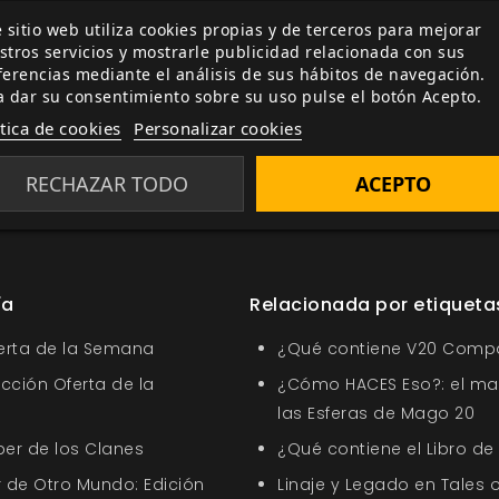
 sitio web utiliza cookies propias y de terceros para mejorar
stros servicios y mostrarle publicidad relacionada con sus
ferencias mediante el análisis de sus hábitos de navegación.
a dar su consentimiento sobre su uso pulse el botón Acepto.
ítica de cookies
Personalizar cookies
RECHAZAR TODO
ACEPTO
Chronicles
Bestiario de Jorgi
Otro juegos
suplemento
m
gnus Malmberg
Paul Bonner
cuentos de hadas
trols
dr
ía
Relacionada por etiqueta
ferta de la Semana
¿Qué contiene V20 Comp
ección Oferta de la
¿Cómo HACES Eso?: el ma
las Esferas de Mago 20
ber de los Clanes
¿Qué contiene el Libro de
 de Otro Mundo: Edición
Linaje y Legado en Tales o