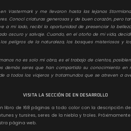
en Vastermark y me llevaron hasta las lejanas Stormlan
res. Conocí criaturas generosas y de buen corazón, pero t
e a mi lado, recibí la oportunidad de presenciar la belle
ado oscuro y salvaje. Cuando, en el otoño de mi vida, decidí
os peligros de la naturaleza, los bosques misteriosos y lo
 manos no es solo mi obra, es el trabajo de cientos, posibl
 los demás seres que han compartido su conocimiento en
ude a todos los viajeros y trotamundos que se atreven a av
VISITA LA SECCIÓN DE EN DESARROLLO
n libro de 168 páginas a todo color con la descripción de 
otunes y tursires, seres de la niebla y troles. Próximamente
stra página web.