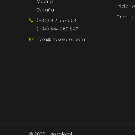
Madrid
Iniciar 
España
Crear u
(+34) 912 557 003
(+34) 644 369 847
hola@nosolorol.com
© 2026 - Nosolorol