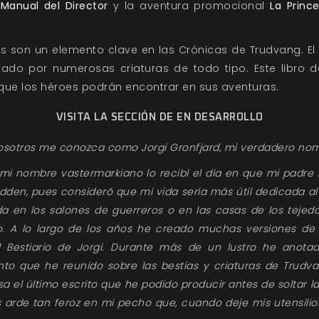
l
Manual del Director
y la aventura promocional
La Prince
s son un elemento clave en las Crónicas de Trudvang. El
ado por numerosas criaturas de todo tipo. Este libro d
ue los héroes podrán encontrar en sus aventuras.
VISITA LA SECCIÓN DE EN DESARROLLO
osotros me conozca como Jorgi Gronfjard, mi verdadero nom
 mi nombre vastermarkiano lo recibí el día en que mi padr
den, pues consideró que mi vida sería más útil dedicada al 
 en los salones de guerreros o en las casas de los tejed
. A lo largo de los años he creado muchas versiones de 
 Bestiario de Jorgi. Durante más de un lustro he anotad
to que he reunido sobre las bestias y criaturas de Trudv
el último escrito que he podido producir antes de soltar la 
s arde tan feroz en mi pecho que, cuando deje mis utensilio