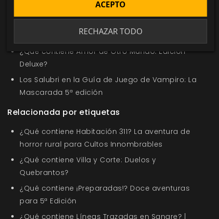
ACEPTO
Pack Wraith en la Oferta de la Semana
Nuevo título en la sección Oferta de la Semana
RECHAZAR TODO
Los Nosferatu en Saber de los Clanes
¿Qué contiene Amor de Otro Mundo: Edición
Deluxe?
Los Salubri en la Guía de Juego de Vampiro: La
Mascarada 5ª edición
Relacionada por etiquetas
¿Qué contiene Habitación 311? La aventura de
horror rural para Cultos Innombrables
¿Qué contiene Villa y Corte: Duelos y
Quebrantos?
¿Qué contiene ¡Preparadas!? Doce aventuras
para 5ª Edición
¿Qué contiene Líneas Trazadas en Sangre? |