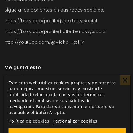
Sigue a los ponentes en sus redes sociales:
https://bsky.app/profile/jsixto.bsky.social
https://bsky.app/profile/hofferber.bsky.social
http://youtube.com/@Michel_RolTV
Me gusta esto
Este sitio web utiliza cookies propias y de terceros
para mejorar nuestros servicios y mostrarle
publicidad relacionada con sus preferencias
Etiquetas:
mediante el análisis de sus hábitos de
Tales of the Valiant
5ª Edición
navegación. Para dar su consentimiento sobre su
Aventuras
Charla
Discord
uso pulse el botón Acepto.
Política de cookies
Personalizar cookies
En la misma categoría