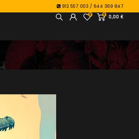
912 557 003 / 644 369 847
0
0
0,00 €