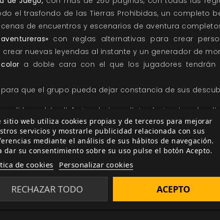
ra de Juego,
con más de 260 páginas, con todas las regl
todo el trasfondo de las Tierras Prohibidas, un completo 
 decenas de encuentros y escenarios de aventura completo
 aventureras»
con reglas alternativas para crear perso
a crear nuevas leyendas al instante y un generador de mo
color
a doble cara con el que los jugadores tendrán a
para que el grupo pueda dejar constancia de sus descub
repedido podrás disfrutar de inmediato de tu ejemplar dig
 sitio web utiliza cookies propias y de terceros para mejorar
estra web.
stros servicios y mostrarle publicidad relacionada con sus
ferencias mediante el análisis de sus hábitos de navegación.
HAZ YA TU PREPEDIDO DE FORBIDDEN LANDS
a dar su consentimiento sobre su uso pulse el botón Acepto.
ítica de cookies
Personalizar cookies
s las novedades y avances sobre
Forbidden Lands
y el 
os mediante la sección de
noticias
y
desarrollo
de nue
RECHAZAR TODO
ACEPTO
contacto
para cualquier duda o sugerencia que tengas.