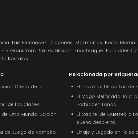
asia
Luis Fernández
Dragones
Mazmorras
Rocío Morón
Erik Granström
Nils Gulliksson
Free League
Forbidden La
sta Kostulas
ía
Relacionada por etiqueta
ección Oferta de la
El mazo de 55 cartas de 
El Mago Melificado: la cri
ber de los Clanes
Forbidden Lands
 de Otro Mundo: Edición
El Capitel de Quetzel: la t
sueña despierta
uía de Juego de Vampiro:
Linaje y Legado en Tales o