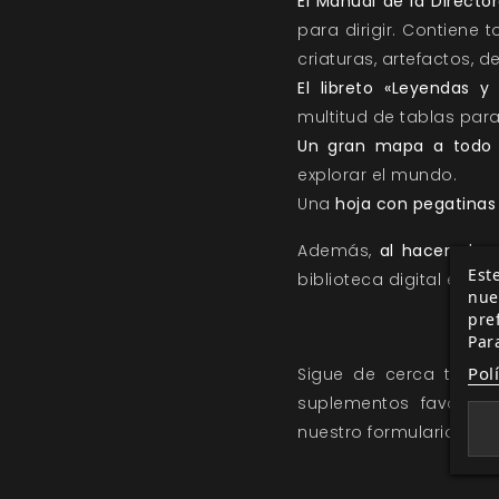
El Manual de la Directo
para dirigir. Contiene 
criaturas, artefactos,
El libreto «Leyendas y
multitud de tablas par
Un gran mapa a todo 
explorar el mundo.
Una
hoja con pegatinas
Además,
al hacer el p
Este
biblioteca digital en nu
nue
pre
Par
Pol
Sigue de cerca toda
suplementos favorit
nuestro
formulario de 