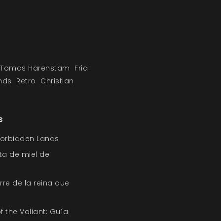
Tomas Härenstam
Fria
nds
Retro
Christian
s
Forbidden Lands
pta de miel de
orre de la reina que
f the Valiant: Guía