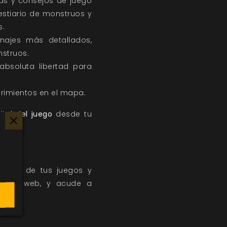
as y consejos de juego
bestiario de monstruos y
s.
najes más detallados,
nstruos.
bsoluta libertad para
rimientos en el mapa.
ital del juego
desde tu
resto de tus juegos y
stra web, y acude a