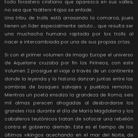
todo forastero cristiano que aparezca en sus valles,
no sea que Ysätters-Kajsa se enfade.
Una tribu de trolls está arrasando la comarca, pues
tienen un líder especialmente astuto… que resulta ser
una muchacha humana raptada por los trolls al
nacer e intercambiada por una de sus propias crías.
Si con el primer volumen de Imago Europe el universo
de Aquelarre cruzaba por fin los Pirineos, con este
Volumen 2 prosigue el viaje a través de un continente
donde la leyenda y la historia danzan juntas entre las
sombras de bosques salvajes y pueblos remotos.
Mientras un poeta ensalza la grandeza de Roma, seis
mil almas perecen ahogadas al desbordarse los
grandes ríos durante el día de María Magdalena y los
caballeros teutónicos tratan de sofocar una rebelión
contra el gobierno alemán. Este es el tiempo de los
últimos vikingos acechando en el mar del Norte, de