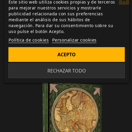
Este sitio web utiliza cookies propias y de terceros
reinos aledaños durante la época de Aquelarre.
para mejorar nuestros servicios y mostrarle
Una guía sobre las maravillas de la ciudad de Roma.
publicidad relacionada con sus preferencias
La campaña Los viejos dioses, dividida en tres partes,
mediante el análisis de sus hábitos de
navegación. Para dar su consentimiento sobre su
en la que los PJ visitarán Escandinavia, el Sacro
uso pulse el botón Acepto.
Imperio e Italia.
Política de cookies
Personalizar cookies
Nuevas clases de personaje y pautas adicionales
para crear personajes escandinavos, germánicos e
ACEPTO
italianos.
RECHAZAR TODO