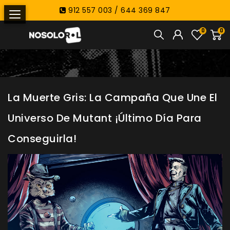
912 557 003 / 644 369 847
0
0
La Muerte Gris: La Campaña Que Une El
Universo De Mutant ¡Último Día Para
Conseguirla!