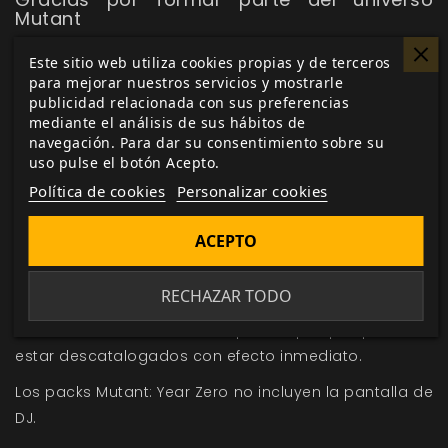
Mutant
Nuestro objetivo es que todas las personas que
Este sitio web utiliza cookies propias y de terceros
habéis seguido
Mutant: Year Zero
tengáis la
para mejorar nuestros servicios y mostrarle
oportunidad de cerrar esta etapa como se merece:
publicidad relacionada con sus preferencias
mediante el análisis de sus hábitos de
con vuestra colección completa con los descuentos
navegación. Para dar su consentimiento sobre su
de hasta 51%. Si tienes cualquier duda o necesitas
uso pulse el botón Acepto.
ayuda con tu pedido, puedes escribirnos a
Política de cookies
Personalizar cookies
hola@nosolorol.com
y te ayudaremos
Condiciones de la promoción
ACEPTO
Últimas unidades: no se reimprimirán estos títulos.
Limitadas a fin de promoción y/o fin de existencias.
RECHAZAR TODO
Estos títulos cambian de precio porque pasan a
estar descatalogados con efecto inmediato.
Los packs Mutant: Year Zero no incluyen la pantalla de
DJ.