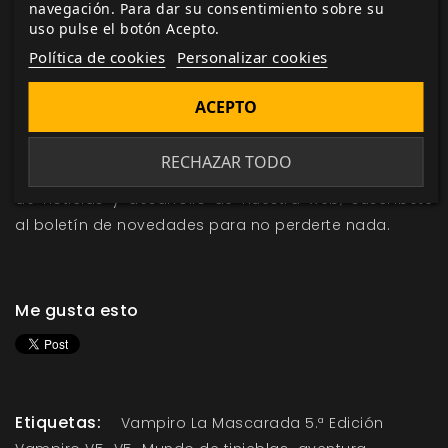
navegación. Para dar su consentimiento sobre su
uso pulse el botón Acepto.
Política de cookies
Personalizar cookies
ACEPTO
Sigue de cerca todas las novedades y avances
sobre
La Cloaca Carmesí
y otros de tus juegos y
RECHAZAR TODO
suplementos favoritos mediante la sección
de
noticias
y
desarrollo
de nuestra web; suscríbete
al
boletín de novedades
para no perderte nada.
Me gusta esto
Etiquetas:
Vampiro La Mascarada 5.ª Edición