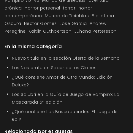
Vampiro V5
V5
Mundo de tinieblas
aventura
crónica
horror personal
terror
horror
contemporáneo
Mundo de Tinieblas
Biblioteca
Oscura
Héctor Gómez
Jose Garcia
Andrew
Peregrine
Kaitlin Cuthbertson
Juhana Pettersson
En la misma categoría
Nuevo título en la sección Oferta de la Semana
Los Nosferatu en Saber de los Clanes
¿Qué contiene Amor de Otro Mundo: Edición
Deluxe?
Los Salubri en la Guía de Juego de Vampiro: La
Mascarada 5ª edición
¿Qué contiene Los Buscaduendes: El Juego de
Rol?
Relacionada por etiquetas