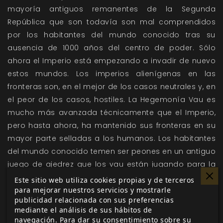
mayoría antiguos remanentes de la Segunda
República que son todavía son mal comprendidos
por los habitantes del mundo conocido tras su
ausencia de 1000 años del centro de poder. Sólo
ahora el Imperio está empezando a invadir de nuevo
estos mundos. Los imperios alienígenas en las
fronteras son, en el mejor de los casos neutrales y, en
el peor de los casos, hostiles. La Hegemonía Vau es
mucho más avanzada técnicamente que el Imperio,
pero hasta ahora, ha mantenido sus fronteras en su
mayor parte selladas a los humanos. Los habitantes
del mundo conocido temen ser peones en un antiguo
juego de ajedrez que los vau están jugando para la
eventual la propiedad de todo el espacio. Los
Este sitio web utiliza cookies propias y de terceros
para mejorar nuestros servicios y mostrarle
simbiontes son criaturas que cambian de forma y
publicidad relacionada con sus preferencias
pueden convertir a los humanos a su sociedad
mediante el análisis de sus hábitos de
colmena; son luchan con dientes, garras y blaster por
navegación. Para dar su consentimiento sobre su