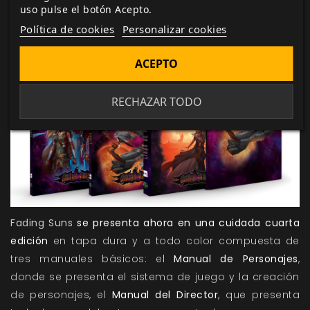
los humanos para evitar que entren y infecten los
uso pulse el botón Acepto.
Mundos Conocidos.
Política de cookies
Personalizar cookies
ACEPTO
RECHAZAR TODO
Fading Suns
se presenta ahora en una cuidada cuarta
edición
en tapa dura y a todo color compuesta de
tres manuales básicos: el
Manual de Personajes
,
donde se presenta el sistema de juego y la creación
de personajes, el
Manual del Director
, que presenta