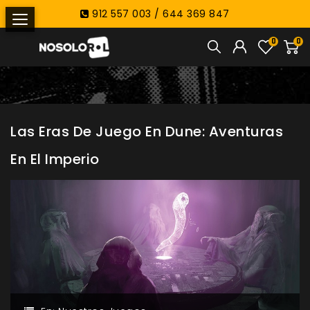
912 557 003 / 644 369 847
0
0
Las Eras De Juego En Dune: Aventuras
En El Imperio