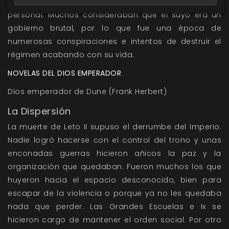
ejército de mujeres que formaba su guardia de élite
personal. Muchos consideraban que el suyo era un
gobierno brutal, por lo que fue una época de
numerosas conspiraciones e intentos de destruir el
régimen acabando con su vida.
NOVELAS DEL DIOS EMPERADOR
Dios emperador de Dune (Frank Herbert)
La Dispersión
La muerte de Leto II supuso el derrumbe del Imperio.
Nadie logró hacerse con el control del trono y unas
enconadas guerras hicieron añicos la paz y la
organización que quedaban. Fueron muchos los que
huyeron hacia el espacio desconocido, bien para
escapar de la violencia o porque ya no les quedaba
nada que perder. Las Grandes Escuelas e Ix se
hicieron cargo de mantener el orden social. Por otro