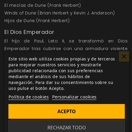
El mesías de Dune (Frank Herbert)
Winds of Dune (Brian Herbert y Kevin J. Anderson)
Hijos de Dune (Frank Herbert)
El Dios Emperador
El hijo de Paul, Leto II, se transformó en Dios
Emperador tras cubrirse con una armadura viviente
formada por larvas de gusano de arena y sufrir una
Este sitio web utiliza cookies propias y de terceros
extraña metamorfosis. Leto se convirtió en parte de
para mejorar nuestros servicios y mostrarle
publicidad relacionada con sus preferencias
Arrakis y empezó una lenta transformación en
mediante el análisis de sus hábitos de
gusano de arena que le llevaría miles de años. El
navegación. Para dar su consentimiento sobre su
Imperio conoció la paz durante ese tiempo,
uso pulse el botón Acepto.
principalmente debido al miedo que el nuevo Dios
Política de cookies
Personalizar cookies
Emperador inspiraba en todos los que osaban
desafiarle. Las Grandes Casas permanecieron
ACEPTO
intactas, pero sometidas a su voluntad. El Dios
Emperador creó la orden de las Habladoras Pez, un
RECHAZAR TODO