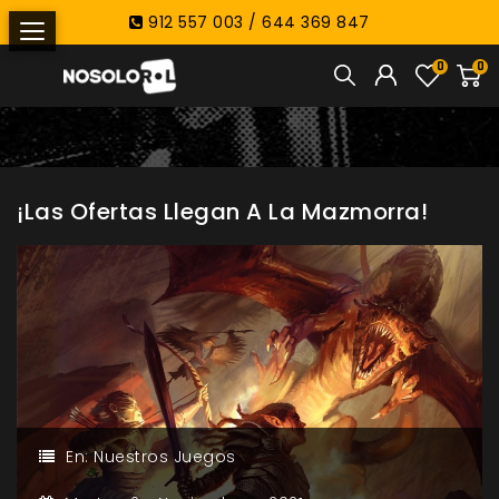
912 557 003 / 644 369 847
0
0
¡Las Ofertas Llegan A La Mazmorra!
En:
Nuestros Juegos