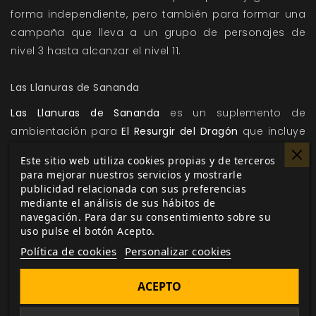
forma independiente, pero también para formar una
campaña que lleva a un grupo de personajes de
nivel 3 hasta alcanzar el nivel 11.
Las Llanuras de Sananda
Las Llanuras de Sananda
es un suplemento de
ambientación para
El Resurgir del Dragón
que incluye
todo lo necesario para dirigir tus aventuras en la
Este sitio web utiliza cookies propias y de terceros
Llanura Interminable, la Fronda de Centauria y la
para mejorar nuestros servicios y mostrarle
ciudad de Oredanes entre muchos otros lugares.
publicidad relacionada con sus preferencias
mediante el análisis de sus hábitos de
La Ciudad de Vindusan
navegación. Para dar su consentimiento sobre su
uso pulse el botón Acepto.
La Ciudad de Vindusan
es un suplemento de
Política de cookies
Personalizar cookies
ambientación para
El Resurgir del Dragón
que incluye
todo lo necesario para dirigir tus aventuras en el
ACEPTO
reino de los elfos Banjora.