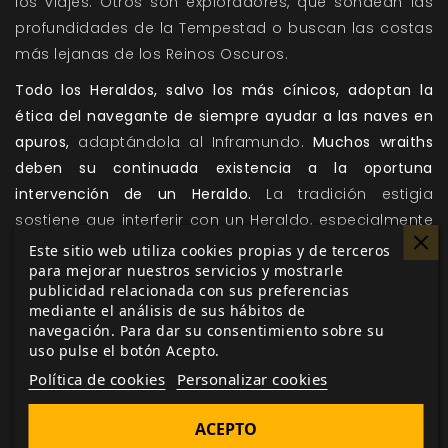
los viajes. Otros son exploradores, que sondean las
profundidades de la Tempestad o buscan las costas
más lejanas de los Reinos Oscuros.
Todo los Heraldos, salvo los más cínicos, adoptan la
ética del navegante de siempre ayudar a las naves en
apuros,
adaptándola al Inframundo.
Muchos wraiths
deben su continuada existencia a la oportuna
intervención de un Heraldo.
La tradición estigia
sostiene que interferir con un Heraldo, especialmente
con uno que esté realizando una misión de
Este sitio web utiliza cookies propias y de terceros
para mejorar nuestros servicios y mostrarle
misericordia, da mala suerte.
publicidad relacionada con sus preferencias
Hay varias facciones dentro del Gremio de los
mediante el análisis de sus hábitos de
navegación. Para dar su consentimiento sobre su
Heraldos, entre las que se encuentran
Itinerantes
, los
uso pulse el botón Acepto.
Anemógrafos
, los
Corsarios
y los
Emisarios
.
Política de cookies
Personalizar cookies
Un miembro del Gremio de los Heraldos puede
usar
un Arte de Argos y aplicarlo además a sus compañeros
ACEPTO