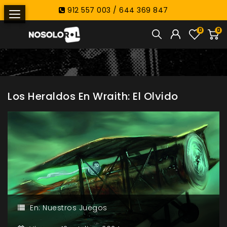
912 557 003 / 644 369 847
0
0
Los Heraldos En Wraith: El Olvido
En:
Nuestros Juegos