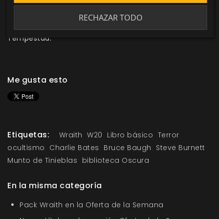
de viaje además de a él mismo, siempre que todos
estén
cogidos de la mano.
Pero cuidado, porque
cada
RECHAZAR TODO
pasajero que pierda su conexión con el wraith cae a la
Tempestad.
Me gusta esto
Etiquetas:
Wraith
W20
Libro básico
Terror
ocultismo
Charlie Bates
Bruce Baugh
Steve Burnett
Munto de Tinieblas
biblioteca Oscura
En la misma categoría
Pack Wraith en la Oferta de la Semana