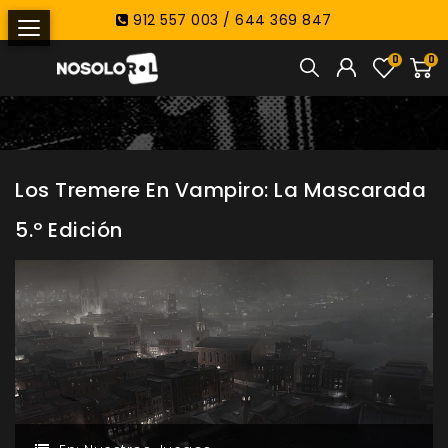
912 557 003 / 644 369 847
0
0
Los Tremere En Vampiro: La Mascarada
5.º Edición