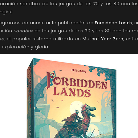
xploración sandbox de los juegos de los 70 y los 80 con
ngine.
legramos de anunciar la publicación de
Forbidden Lands
, 
ración
sandbox
de los juegos de los 70 y los 80 con las 
ne
, el popular sistema utilizado en
Mutant Year Zero
, entr
 exploración y gloria.