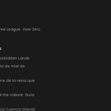
ree League
Year Zero
s
Forbidden Lands
pta de miel de
orre de la reina que
f the Valiant: Guía
 La Cuenca Glacial