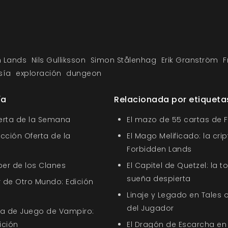
n Lands
Nils Gulliksson
Simon Stålenhag
Erik Granström
F
sía
exploración
dungeon
ía
Relacionada por etiqueta
ferta de la Semana
El mazo de 55 cartas de 
ección Oferta de la
El Mago Melificado: la cri
Forbidden Lands
ber de los Clanes
El Capitel de Quetzel: la t
sueña despierta
 de Otro Mundo: Edición
Linaje y Legado en Tales o
del Jugador
uía de Juego de Vampiro:
ición
El Dragón de Escarcha en