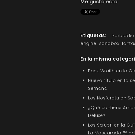
Me gusta esto
Etiquetas:
Forbidde
engine
sandbox
fanta
En la misma categor
Pack Wraith en la O
Nuevo título en la s
Semana
Los Nosferatu en Sa
¿Qué contiene Amor
Deluxe?
Los Salubri en la G
La Mascarada 5ª ed