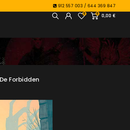
912 557 003 / 644 369 847
0
0
0,00 €
 De Forbidden