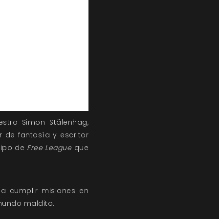
aestro Simon Stålenhag,
de fantasía y escritor
quipo de
Free League
que
 a cumplir misiones en
mundo maldito.