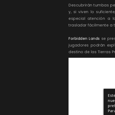
Descubrirán tumbas per
y, si viven lo suficie
especial atención a l
trasladar fácilmente a
Forbidden Lands
se pres
jugadores podrán expl
destino de las Tierras P
Este
nue
pre
Par