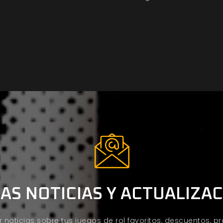
AS NOTICIAS Y ACTUALIZA
ir noticias sobre tus juegos de rol favoritos, descuentos, 