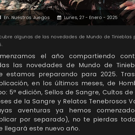
En:
Nuestros Juegos
Lunes,
27 -
Enero -
2025
cubre algunas de las novedades de Mundo de Tinieblas 
5.
menzamos el año compartiendo cont
das las novedades de Mundo de Tinieb
e estamos preparando para 2025. Tras
blicación, en los últimos meses, de Hom
o: 5ª edición, Sellos de Sangre, Cultos de
oses de la Sangre y Relatos Tenebrosos Vol
uyas aventuras ya hemos comenzad
blicar por separado), no te pierdas todo
e llegará este nuevo año.