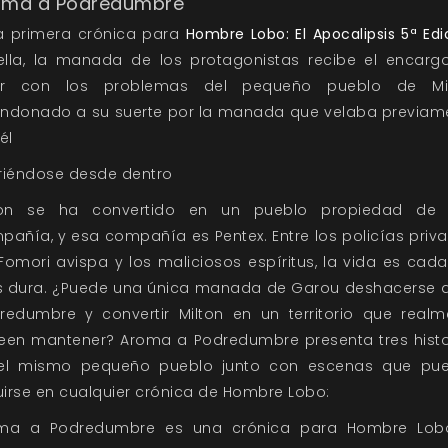
oma a Podredumbre
la primera crónica para
Hombre Lobo: El Apocalipsis 5ª Edi
ella, la manada de los protagonistas recibe el encarg
iar con los problemas del pequeño pueblo de Mil
ndonado a su suerte por la manada que velaba previam
él
riéndose desde dentro
ton se ha convertido en un pueblo propiedad de
pañía, y esa compañía es Pentex. Entre los policías priva
Fomori avispa y los maliciosos espíritus, la vida es cad
 dura. ¿Puede una única manada de Garou deshacerse d
redumbre y convertir Milton en un territorio que realm
een mantener? Aroma a Podredumbre presenta tres histo
el mismo pequeño pueblo junto con escenas que pu
uirse en cualquier crónica de Hombre Lobo:
ma a Podredumbre es una crónica para Hombre Lobo