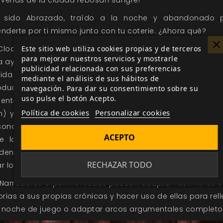
 sido Abrazado, traído a la noche y abandonado 
nderte por ti mismo junto con tu coterie. ¿Ahora qué?
Este sitio web utiliza cookies propias y de terceros
Cloaca Carmesí proporciona una crónica inicial, dise
para mejorar nuestros servicios y mostrarle
a ayudar a Narradores novatos o experimentados a dirigir
publicidad relacionada con sus preferencias
tida introductoria de Vampiro: La Mascarada. Esta cró
mediante el análisis de sus hábitos de
roduce durante el juego conceptos cruciales com
navegación. Para dar su consentimiento sobre su
uso pulse el botón Acepto.
mentación, las Sectas (Anarquistas, Camarilla y la Iglesi
Política de cookies
Personalizar cookies
n) y la propia Mascarada, al tiempo que proporciona a
sonajes de los jugadores la oportunidad de hacerse un n
ACEPTO
re los Vástagos. Las 21 historias contenidas en este l
den jugarse independientemente o de forma sucesiva 
RECHAZAR TODO
r los múltiples arcos de una crónica.
 Narradores experimentados pueden adaptar fácilmente e
orias a sus propias crónicas y hacer uso de ellas para rel
 noche de juego o adaptar arcos argumentales completo