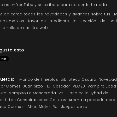
ieblas en YouTube
y suscríbete para no perderte nada.
ue de cerca todas las novedades y avances sobre tus ju
uplementos favoritos mediante la
sección de noti
sarrollo
de nuestra web.
gusta esto
quetas:
Mundo de Tinieblas
Biblioteca Oscura
Novedad
tor Gómez
Juan Sixto
H5
Cazador
VEO20
Vampiro Edad
ura
Vampiro La Mascarada
V5
Diario de la Jyhad de
kett
Las Conspiraciones Cainitas
Aroma a podredumbre
aca Carmesí
Alma Mater
Rol
Juegos de ro