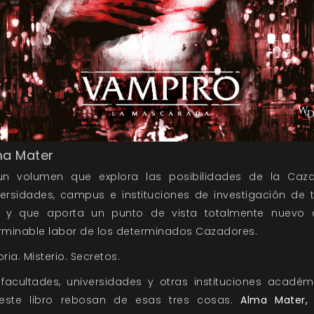
ma Mater
un volumen que explora las posibilidades de la Caz
versidades, campus e instituciones de investigación de 
o y que aporta un punto de vista totalmente nuevo 
erminable labor de los determinados Cazadores.
oria. Misterio. Secretos.
 facultades, universidades y otras instituciones académ
este libro rebosan de esas tres cosas.
Alma Mater,