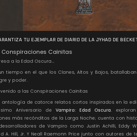
ARANTIZA TU EJEMPLAR DE DIARIO DE LA JYHAD DE BECKE
 Conspiraciones Cainitas
resa a la Edad Oscura…
un tiempo en el que los Clanes, Altos y Bajos, batallaban
gre y poder.
nvenido a las Conspiraciones Cainitas
 antología de catorce relatos cortos inspirados en la ed
ésimo Aniversario de
Vampiro: Edad Oscura
. exploran
cones más recónditos de la Larga Noche; cuenta con histo
desarrolladores de Vampiro como Justin Achilli, Eddy W
d A. Hill, Jr. Y Neall Raemonn Price junto con autores de t