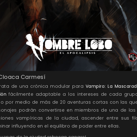
 Cloaca Carmesí
trata de una crónica modular para
Vampiro: La Mascarad
ión
fácilmente adaptable a los intereses de cada grup
go por medio de más de 20 aventuras cortas con las que
sonajes podrán convertirse en miembros de una de las 
ciones vampíricas de la ciudad, ascender entre sus fil
inar influyendo en el equilibro de poder entre ellas.
s venas de la ciudad rebosan sangre!