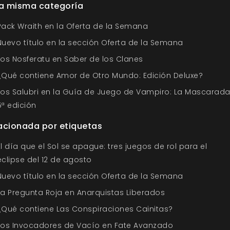
la misma categoría
Pack Wraith en la Oferta de la Semana
Nuevo título en la sección Oferta de la Semana
Los Nosferatu en Saber de los Clanes
¿Qué contiene Amor de Otro Mundo: Edición Deluxe?
Los Salubri en la Guía de Juego de Vampiro: La Mascarad
5ª edición
acionada por etiquetas
El día que el Sol se apague: tres juegos de rol para el
eclipse del 12 de agosto
Nuevo título en la sección Oferta de la Semana
La Pregunta Roja en Anarquistas Liberados
¿Qué contiene Las Conspiraciones Cainitas?
Los Invocadores de Vacío en Fate Avanzado