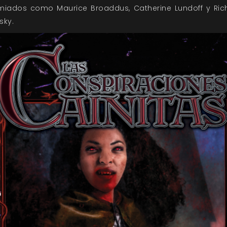
miados como Maurice Broaddus, Catherine Lundoff y Ric
sky.