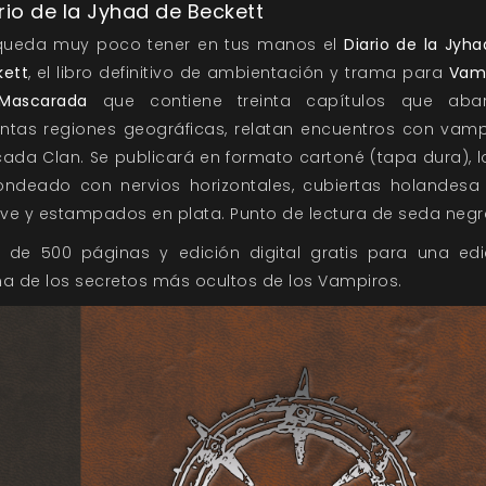
rio de la Jyhad de Beckett
queda muy poco tener en tus manos el
Diario de la Jyh
kett
, el libro definitivo de ambientación y trama para
Vamp
Mascarada
que contiene treinta capítulos que aba
tintas regiones geográficas, relatan encuentros con vamp
cada Clan. Se publicará en formato cartoné (tapa dura), 
ondeado con nervios horizontales, cubiertas holandesa
ieve y estampados en plata. Punto de lectura de seda negr
 de 500 páginas y edición digital gratis para una edi
na de los secretos más ocultos de los Vampiros.