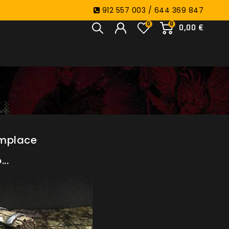
912 557 003 / 644 369 847
0
0
0,00 €
omplace
..