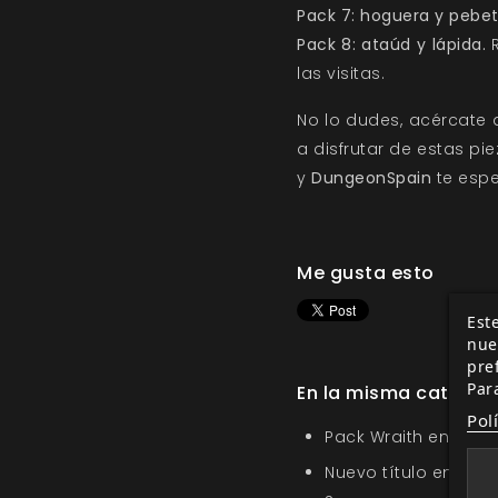
Pack 7: hoguera y pebet
Pack 8: ataúd y lápida.
R
las visitas.
No lo dudes, acércate 
a disfrutar de estas p
y
DungeonSpain
te espe
Me gusta esto
Este
nue
pre
Par
En la misma categor
Pol
Pack Wraith en la O
Nuevo título en la s