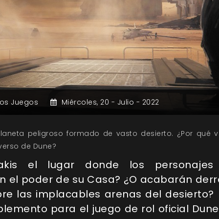
ros Juegos
Miércoles,
20 -
Julio -
2022
planeta peligroso formado de vasto desierto. ¿Por qué v
iverso de Dune?
akis el lugar donde los personajes
n el poder de su Casa? ¿O acabarán der
re las implacables arenas del desierto?
plemento para el juego de rol oficial Dune