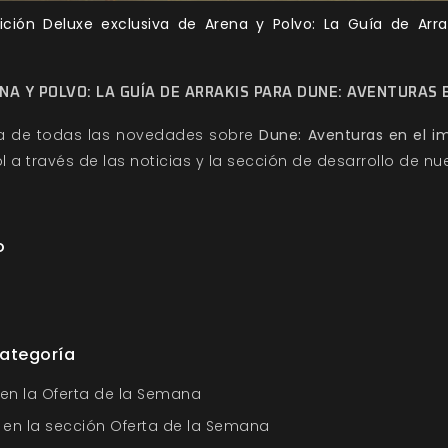
ición Deluxe exclusiva de Arena y Polvo: La Guía de Arr
NA Y POLVO: LA GUÍA DE ARRAKIS PARA DUNE: AVENTURAS E
ía de todas las novedades sobre
Dune: Aventuras en el i
l a través de las
noticias
y la sección de
desarrollo
de nue
o
categoría
 en la Oferta de la Semana
o en la sección Oferta de la Semana