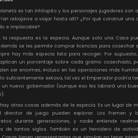
 planeta es tan inhóspito y los personajes jugadores son a
ían rebajarse a viajar hasta allí? ¿Por qué construir un
o e implacable?
 la respuesta es la especia. Aunque solo una Casa pue
s demás se les permite comprar licencias para cosechar 
mpre hay más especia lista para recoger. Por supuesto, 
 aplican un porcentaje sobre cada gramo cosechado, p
en ser enormes, incluso en las operaciones más humild
lo suficientemente exitosa, tal vez el Emperador podría t
ir un nuevo gobernador (aunque eso les labrará una bu
).
s hay otras cosas además de la especia. Es un lugar de mi
l director de juego pueden explorar. Los Fremen y 
etos durante generaciones, y nadie entiende realmen
s de tantos siglos. También es un hervidero de activid
 Casas tienen representantes que simulan no tener interé