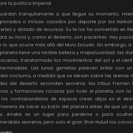
re la política imperial.
uardan tranquilamente a que llegue su momento; mient
norados o incluso cazados por deporte por los Harkonn
ertes y dotado de recursos. Su fe los ha convertido en fi
ará su hora y, como el desierto, son pacientes. Hay pocos
or lo que ocurre más allá del Muro Escudo. Sin embargo, a
l planeta tiene una terrible belleza y majestuosidad: las du
scanso, transformado los movimientos del sol y el vient
terminables. Las lunas gemelas parecen brillar con 
 cielo nocturno, a medida que se elevan sobre las arenas 
des del desierto esconden secretos: las tribus Fremen 
vas y formaciones rocosas por todo el planeta, con la 
 los contrabandistas de especia crean alijos en el desi
manera de sacar su botín del planeta antes de que un 
os. Arrakis es un lugar para perderse o para ocultar
erables secretos, pero solo el gran Shai-Hulud los conoc
Arrakis