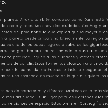
io.
is
del planeta Arrakis, también conocido como Dune, está
 de arena y roca. Solo hay dos ciudades: Carthag y Ar
 cerca del polo norte, lo que explica que la mayoría 
n al planeta desde arriba y no lateralmente. La región á
 que es uno de los pocos lugares a salvo de los gigante
erto; una gran barrera natural llamada la Muralla Escudo
sierto profundo lleguen a las ciudades y ofrecen protec
rmentas de coriolis. Estas tormentas alcanzan una velocid
rancar la carne de los huesos e incluso desgarrar el
las es una sentencia de muerte de la que ni siquiera lo
es son de carácter muy diferente. Arrakeen es la más vie
 la más anticuada. Es un lugar para los lugareños y los 
s comerciantes de especia. Estos prefieren Carthag (la s