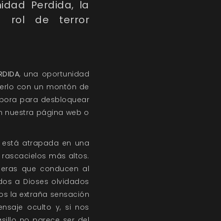
idad Perdida, la
 rol de terror
RDIDA
, una oportunidad
acerlo con un montón de
labora para desbloquear
n nuestra página web o
 está atrapada en una
 rascacielos más altos.
leras que conducen al
ados a Dioses olvidados
os la extraña sensación
nsaje oculto y, si nos
illo no parece ser del