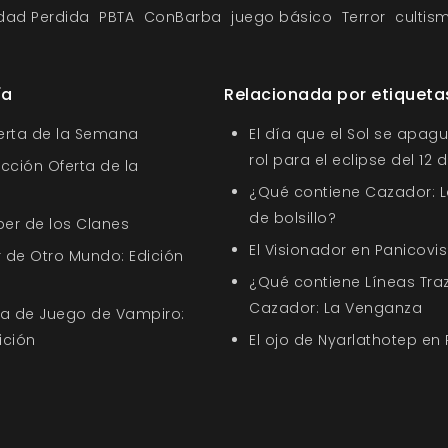
idad Perdida
PBTA
ConBarba
juego básico
Terror
cultis
ía
Relacionada por etiqueta
ferta de la Semana
El día que el Sol se apagu
rol para el eclipse del 12
ección Oferta de la
¿Qué contiene Cazador: L
de bolsillo?
ber de los Clanes
El Visionador en Panicovis
 de Otro Mundo: Edición
¿Qué contiene Líneas Tra
Cazador: La Venganza
uía de Juego de Vampiro:
ición
El ojo de Nyarlathotep en