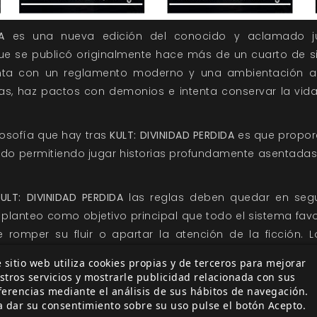
A
es una nueva edición del conocido y aclamado ju
e se publicó originalmente hace más de un cuarto de sig
nta con un reglamento moderno y una ambientación ac
las, haz pactos con demonios e intenta conservar la vid
ilosofía que hay tras
KULT: DIVINIDAD PERDIDA
es que proporc
do permitiendo jugar historias profundamente asentadas
KULT: DIVINIDAD PERDIDA
las reglas deben quedar en segu
 planteo como objetivo principal que todo el sistema fav
de romper su fluir o apartar la atención de la ficción.
etar a sus personajes mientras el narrador utilizar
 sitio web utiliza cookies propias y de terceros para mejorar
r avanzar y enriquecer la historia. Cuando se tiren dados
stros servicios y mostrarle publicidad relacionada con sus
re esté pasando algo! La historia debería seguir hacia 
ferencias mediante el análisis de sus hábitos de navegación.
a dar su consentimiento sobre su uso pulse el botón Acepto.
ncias buenas o malas, pero en todos los casos sería