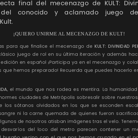
ecta final del mecenazgo de KULT: Divin
 del conocido y aclamado juego de
ult.
¡QUIERO UNIRME AL MECENAZGO DE KULT!
ías para que finalice el mecenazgo de
KULT: DIVINIDAD PE
clásico juego de rol en su última iteración y además h
 edición en español ¡Participa ya en el mecenazgo y co
 que hemos preparado! Recuerda que puedes hacerlo e
IDA
, el mundo que nos rodea es mentira. La humanidad
enormes ciudades de Metrópolis sobresalir sobre nuestros
de los sótanos olvidados en los que se esconden esca
 sangre ni la carne quemada de quienes fueron sacrific
algunos de nosotros atisban imágenes tras el velo. Tenem
s desvaríos del loco del metro parecen contener un me
l huraño vecino con el que nos hemos cruzado en el pas