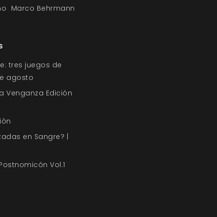
mo
Marco Behrmann
s
e: tres juegos de
 de agosto
a Venganza Edición
ión
zadas en Sangre? |
 Postnomicón Vol.1