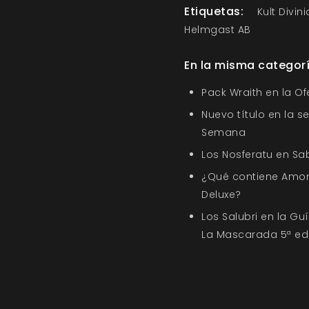
Etiquetas:
Kult Divin
Helmgast AB
En la misma categor
Pack Wraith en la O
Nuevo título en la s
Semana
Los Nosferatu en Sa
¿Qué contiene Amor
Deluxe?
Los Salubri en la G
La Mascarada 5ª ed