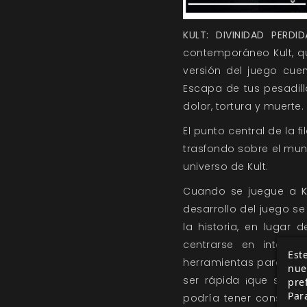
KULT: DIVINIDAD PERDID
contemporáneo Kult, qu
versión del juego cue
Escapa de tus pesadil
dolor, tortura y muerte.
El punto central de la f
trasfondo sobre el mun
universo de Kult.
Cuando se juegue a
desarrollo del juego se
la historia, en lugar 
centrarse en interpr
Este
herramientas para hace
nue
ser rápida ¡que siemp
pre
Par
podría tener consecue