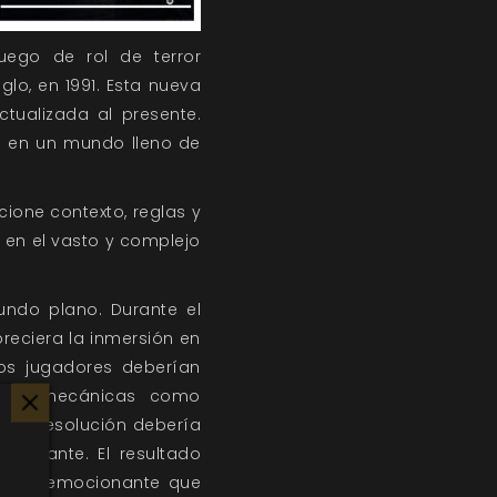
ego de rol de terror
lo, en 1991. Esta nueva
tualizada al presente.
a en un mundo lleno de
ione contexto, reglas y
 en el vasto y complejo
ndo plano. Durante el
oreciera la inmersión en
 Los jugadores deberían
ía las mecánicas como
, la resolución debería
adelante. El resultado
n algo emocionante que