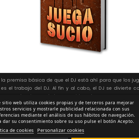
la premisa básica de que el DJ está ahí para que los jug
es el trabajo del DJ. Al fin y al cabo, el DJ se divierte
enos a John siempre le ha parecido así.
 sitio web utiliza cookies propias y de terceros para mejorar
stros servicios y mostrarle publicidad relacionada con sus
autores de rol más prolíficos y provocativos de nuestro t
ferencias mediante el análisis de sus hábitos de navegación.
)
escribió montones de artículos repletos de sucios con
a dar su consentimiento sobre su uso pulse el botón Acepto.
s ideas despertaron tanto interés que acabaron recopila
ítica de cookies
Personalizar cookies
 material por primera vez en castellano y se convi