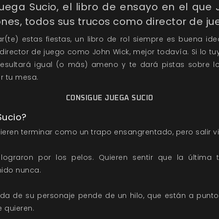
uega Sucio, el libro de ensayo en el que 
nes, todos sus trucos como director de ju
r(te) estas fiestas, un libro de rol siempre es buena ide
director de juego como John Wick, mejor todavía. Si lo tu
e resultará igual (o más) ameno y te dará pistas sobre 
r tu mesa.
CONSIGUE JUEGA SUCIO
Sucio?
ieren terminar como un trapo ensangrentado, pero salir vi
 lograron por los pelos. Quieren sentir que la última
nido nunca.
vida de su personaje pende de un hilo, que están a pun
e quieren.