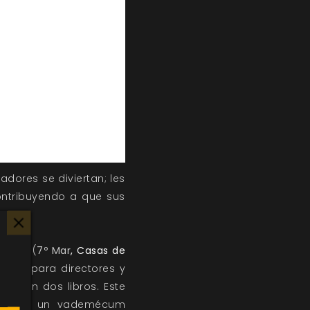
adores se diviertan; les
 contribuyendo a que sus
iempo (
7º Mar
,
Casas de
sejos para directores y
das en dos libros. Este
erte en un vademécum