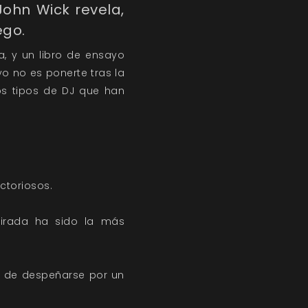
John Wick revela,
ego.
a, y un libro de ensayo
yo no es ponerte tras la
los tipos de DJ que han
ctoriosos.
 tirada ha sido la más
to de despeñarse por un