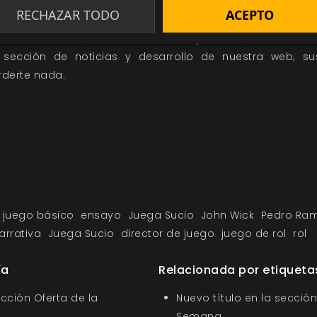
var tus partidas a un nuevo nivel.
RECHAZAR TODO
ACEPTO
las novedades y avances sobre
Juega Sucio
y otros de tu
a sección de
noticias
y
desarrollo
de nuestra web; su
derte nada.
juego básico
ensayo
Juega Sucio
John Wick
Pedro Ram
arrativa
Juega Sucio
director de juego
juego de rol
rol
ía
Relacionada por etiqueta
ección Oferta de la
Nuevo título en la sección
Semana