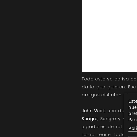
Todo esto se deriva de 
da lo que quieren. Ese 
amigos disfruten. Al m
Este
nue
John Wick
, uno de los 
pre
Sangre
,
Sangre y Honor
Par
jugadores de rol, y su
Pol
tomo reúne todo ese