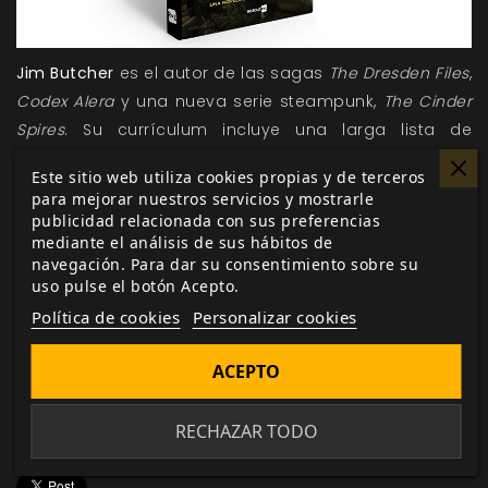
Jim Butcher
es el autor de las sagas
The Dresden Files
,
Codex Alera
y una nueva serie steampunk,
The Cinder
Spires
. Su currículum incluye una larga lista de
habilidades que hace un siglo eran útiles y toca la
Este sitio web utiliza cookies propias y de terceros
guitarra bastante mal. Es un jugador ávido que juega
para mejorar nuestros servicios y mostrarle
a juegos de mesas de diferentes sistemas, y una gran
publicidad relacionada con sus preferencias
variedad de videojuegos, así como juegos de rol en
mediante el análisis de sus hábitos de
navegación. Para dar su consentimiento sobre su
vivo cuando consigue sacar tiempo para ello. En la
uso pulse el botón Acepto.
actualidad, reside principalmente dentro de su
Política de cookies
Personalizar cookies
cabeza, pero normalmente esta se puede encontrar
en su ciudad natal, Independence, Missouri.
ACEPTO
RECHAZAR TODO
Me gusta esto