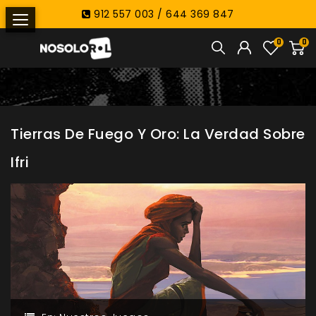
912 557 003 / 644 369 847
0
0
Tierras De Fuego Y Oro: La Verdad Sobre
Ifri