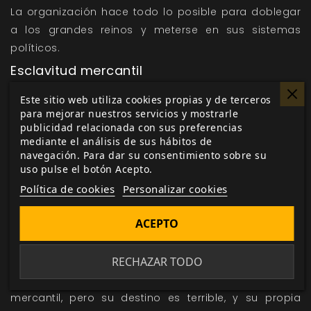
La organización hace todo lo posible para doblegar
a los grandes reinos y meterse en sus sistemas
políticos.
Esclavitud mercantil
Ifri no es inmune a la esclavitud, y esta existe en todas
Este sitio web utiliza cookies propias y de terceros
sus viles formas.
La esclavitud más común en Ifri nació
para mejorar nuestros servicios y mostrarle
publicidad relacionada con sus preferencias
como un producto de la guerra.
Los enemigos y civiles
mediante el análisis de sus hábitos de
capturados o derrotados se ven obligados a trabajar
navegación. Para dar su consentimiento sobre su
durante un tiempo como esclavos.
uso pulse el botón Acepto.
Esclavitud prendaria
Política de cookies
Personalizar cookies
Un esclavo de este tipo se considera propiedad de su
ACEPTO
dueño o amo.
Lo cosechan y venden como propiedad,
y lo usan de la manera que su dueño considere
RECHAZAR TODO
conveniente.
Los amos adquieren un esclavo de la
misma manera en que lo harían con un esclavo
mercantil, pero su destino es terrible, y su propia