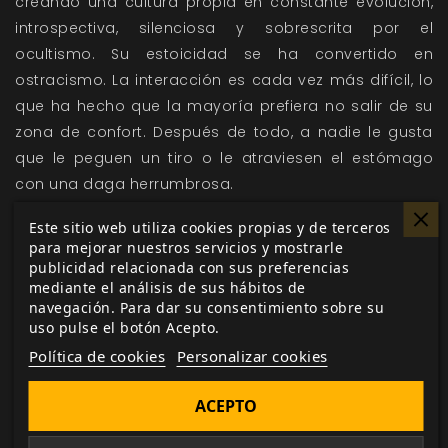
creando una cultura propia en constante evolución,
introspectiva, silenciosa y sobrescrita por el
ocultismo. Su estoicidad se ha convertido en
ostracismo. La interacción es cada vez más difícil, lo
que ha hecho que la mayoría prefiera no salir de su
zona de confort. Después de todo, a nadie le gusta
que le peguen un tiro o le atraviesen el estómago
con una daga herrumbrosa.
Este sitio web utiliza cookies propias y de terceros
¿Qué pasa con los extranjeros? Tras la Segunda
para mejorar nuestros servicios y mostrarle
Guerra Mundial, muchas de las islas niponas
publicidad relacionada con sus preferencias
mediante el análisis de sus hábitos de
quedaron bajo control estadounidense y, tras los
navegación. Para dar su consentimiento sobre su
sucesos de las guerras estatales de hace unos años,
uso pulse el botón Acepto.
todavía no queda muy claro qué pasó con los
Política de cookies
Personalizar cookies
efectivos desplegados allí. Cierto es que Japón
nunca ha sido demasiado abierto con los extraños y,
ACEPTO
aunque sintieron curiosidad por lo que había fuera,
ahora eso ha quedado olvidado.