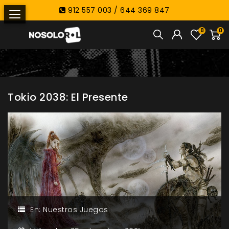
912 557 003 / 644 369 847
0
0
Tokio 2038: El Presente
En:
Nuestros Juegos