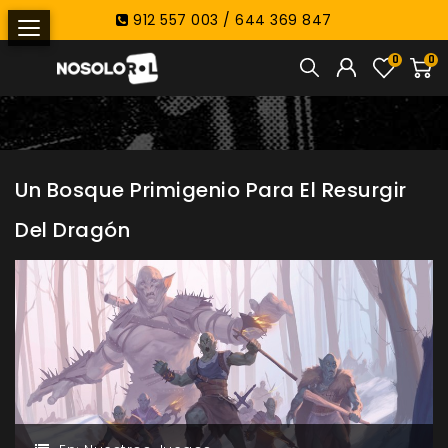
912 557 003 / 644 369 847
0
0
Un Bosque Primigenio Para El Resurgir
Del Dragón