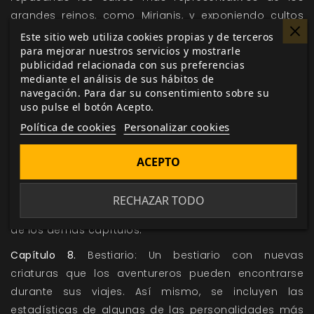
grandes reinos, como Mirianis, y exponiendo cultos
menores, como las creencias de los elfos Indeverei.
Este sitio web utiliza cookies propias y de terceros
para mejorar nuestros servicios y mostrarle
Capítulo 6.
Vida en el Bosque de Ámbar: A lo largo de
publicidad relacionada con sus preferencias
este capítulo se explican los elementos principales
mediante el análisis de sus hábitos de
navegación. Para dar su consentimiento sobre su
de la vida en las distintas regiones, explicando sus
uso pulse el botón Acepto.
festividades, lenguajes y tradiciones que marcan el
Política de cookies
Personalizar cookies
día a día de sus habitantes. También se presenta
una serie de semillas de conflictos.
ACEPTO
Capítulo 7.
Reglas adicionales: Este capítulo recopila
la mayoría de las nuevas reglas de juego contenidas
RECHAZAR TODO
en el libro, y que derivan de lo presentado a lo largo
de los demás capítulos.
Capítulo 8.
Bestiario: Un bestiario con nuevas
criaturas que los aventureros pueden encontrarse
durante sus viajes. Así mismo, se incluyen las
estadísticas de algunas de las personalidades más