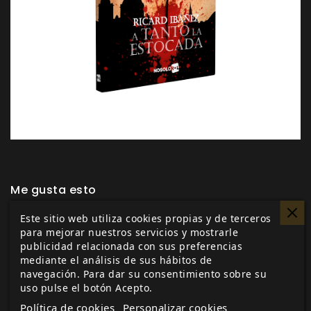
Me gusta esto
Este sitio web utiliza cookies propias y de terceros
para mejorar nuestros servicios y mostrarle
publicidad relacionada con sus preferencias
mediante el análisis de sus hábitos de
Etiquetas:
A tanto la estocada
Ricard Ibañez
navegación. Para dar su consentimiento sobre su
Novela
Narrativa
uso pulse el botón Acepto.
Política de cookies
Personalizar cookies