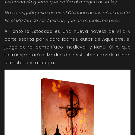
veterano de guerra que actúa al margen de la ley.
No se engañe, esto no es el Chicago de los años treinta.
Es el Madrid de los Austrias, que es muchísimo peor.
A Tanto la Estocada
es una nueva novela de villa y
corte escrita por Ricard Ibáñez, autor de
Aquelarre
,
el
juego de rol demoníaco medieval, y
Nahui Ollin
,
que
te transportará al Madrid de los Austrias donde reinan
el misterio y la intriga.