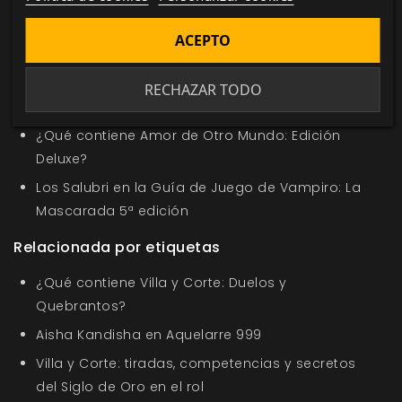
En la misma categoría
ACEPTO
Pack Wraith en la Oferta de la Semana
Nuevo título en la sección Oferta de la Semana
RECHAZAR TODO
Los Nosferatu en Saber de los Clanes
¿Qué contiene Amor de Otro Mundo: Edición
Deluxe?
Los Salubri en la Guía de Juego de Vampiro: La
Mascarada 5ª edición
Relacionada por etiquetas
¿Qué contiene Villa y Corte: Duelos y
Quebrantos?
Aisha Kandisha en Aquelarre 999
Villa y Corte: tiradas, competencias y secretos
del Siglo de Oro en el rol