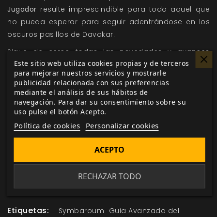
Jugador
resulte imprescindible para todo aquel que
no pueda esperar para seguir adentrándose en los
oscuros pasillos de Davokar.
Sigue de cerca todas las novedades y avances
Este sitio web utiliza cookies propias y de terceros
sobre
Symbaroum
y el resto de tus juegos y
para mejorar nuestros servicios y mostrarle
suplementos favoritos mediante la sección
publicidad relacionada con sus preferencias
de
noticias
y
desarrollo
de nuestra web, y acude a
mediante el análisis de sus hábitos de
navegación. Para dar su consentimiento sobre su
nuestro
formulario de contacto
para cualquier duda
uso pulse el botón Acepto.
o sugerencia que tengas.
Política de cookies
Personalizar cookies
ACEPTO
Me gusta esto
RECHAZAR TODO
Etiquetas:
Symbaroum
Guia Avanzada del