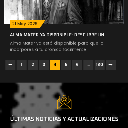
21
May
2026
ALMA MATER YA DISPONIBLE: DESCUBRE UN...
Alma Mater ya está disponible para que lo
incorpores a tu crónica fácilmente
1
2
3
4
5
6
...
180
ÚLTIMAS NOTICIAS Y ACTUALIZACIONES