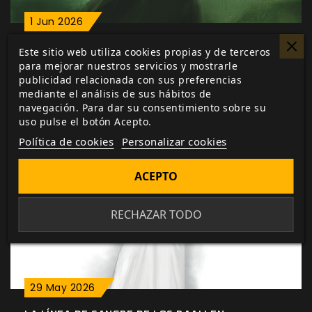
1
Jun
2026
LA DIVERSIDAD TAMBIÉN SE JUEGA
Este sitio web utiliza cookies propias y de terceros
para mejorar nuestros servicios y mostrarle
La diversidad ya forma parte natural del ADN de
publicidad relacionada con sus preferencias
los personajes de rol
mediante el análisis de sus hábitos de
navegación. Para dar su consentimiento sobre su
uso pulse el botón Acepto.
Política de cookies
Personalizar cookies
ACEPTO
RECHAZAR TODO
29
May
2026