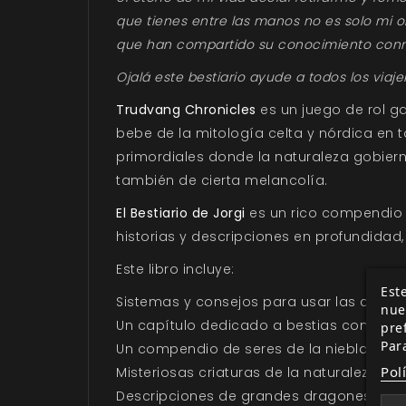
que tienes entre las manos no es solo mi o
que han compartido su conocimiento con
Ojalá este bestiario ayude a todos los via
Trudvang Chronicles
es un juego de rol g
bebe de la mitología celta y nórdica en 
primordiales donde la naturaleza gobiern
también de cierta melancolía.
El Bestiario de Jorgi
es un rico compendio
historias y descripciones en profundidad,
Este libro incluye:
Este
Sistemas y consejos para usar las criatur
nue
Un capítulo dedicado a bestias como el ul
pre
Par
Un compendio de seres de la niebla, com
Pol
Misteriosas criaturas de la naturaleza, co
Descripciones de grandes dragones, como