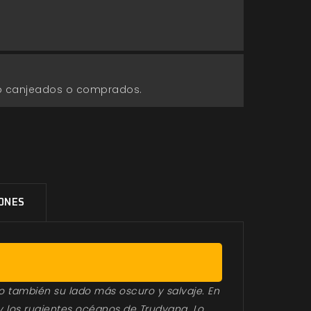
go canjeados o comprados.
IONES
ro también su lado más oscuro y salvaje. En
 y los rugientes océanos de Trudvang. Lo