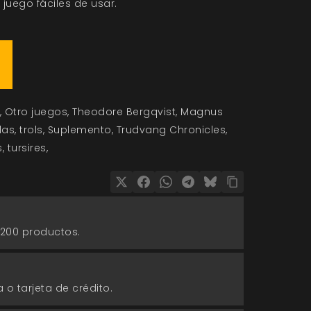
juego fáciles de usar.
Otro juegos
Theodore Bergqvist
Magnus
das
trols
Suplemento
Trudvang Chronicles
s
tursires
 200 productos.
 o tarjeta de crédito.