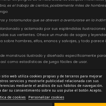
bra, es el trabajo de cientos, posiblemente miles de hombres
migo.
jeros y trotamundos que se atreven a aventurarse en la indóm
alardonado y aclamado por sus espléndidas ilustraciones 
todas sus vertientes. Ofrece un mundo de sagas y leyenda
a sobre hombres, elfos, enanos y salvajes, y todo parece
 de monstruos ilustrado y diseñado específicamente par
 así como estadísticas de juego fáciles de usar.
 sitio web utiliza cookies propias y de terceros para mejorar
as en las partidas y sacarles el máximo partido.
stros servicios y mostrarle publicidad relacionada con sus
m nocturno, el troltauro o la serpiente gigante.
ferencias mediante el análisis de sus hábitos de navegación.
a dar su consentimiento sobre su uso pulse el botón Acepto.
o los demonios, el habitasombras o el draugr.
ítica de cookies
Personalizar cookies
mo el grendel, la huldra o los kreófagos.
 los huvfurwurm o los dragones hidra y de gigantes com