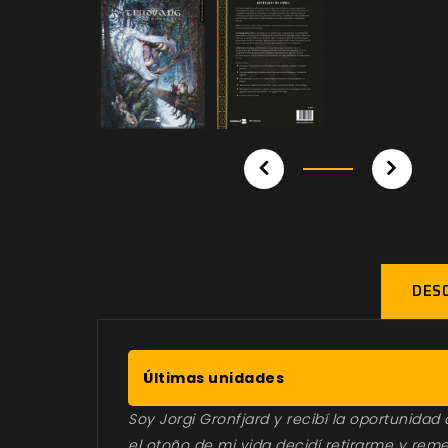
DESC
Últimas unidades
Soy Jorgi Gronfjard y recibí la oportunidad
el otoño de mi vida decidí retirarme y reme