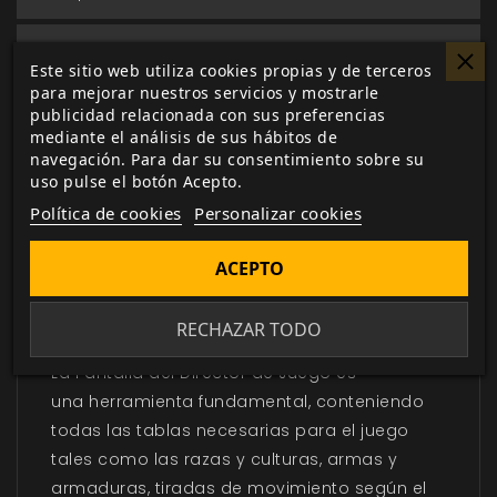
Biblioteca digital
Este sitio web utiliza cookies propias y de terceros
actualizada con todos los juego canjeados
para mejorar nuestros servicios y mostrarle
o comprados.
publicidad relacionada con sus preferencias
mediante el análisis de sus hábitos de
navegación. Para dar su consentimiento sobre su
uso pulse el botón Acepto.
Política de cookies
Personalizar cookies
DESCRIPCIÓN
▼
ACEPTO
Últimas unidades
RECHAZAR TODO
La Pantalla del Director de Juego es
una herramienta fundamental, conteniendo
todas las tablas necesarias para el juego
tales como las razas y culturas, armas y
armaduras, tiradas de movimiento según el