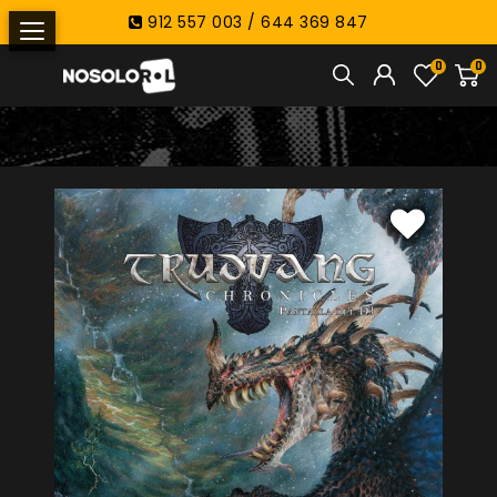
912 557 003 / 644 369 847
0
0