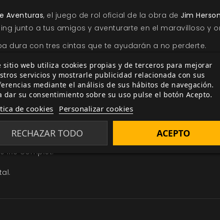
de Aventuras
, el juego de rol oficial de la obra de
Jim Herso
ing junto a tus amigos y aventurarte en el maravilloso y o
pa dura con tres cintas que te ayudarán a no perderte.
res primerizos.
 sitio web utiliza cookies propias y de terceros para mejorar
stros servicios y mostrarle publicidad relacionada con sus
a que la explores con tus amigos.
ferencias mediante el análisis de sus hábitos de navegación.
a dar su consentimiento sobre su uso pulse el botón Acepto.
información oculta.
ítica de cookies
Personalizar cookies
calizaciones del mundo de Cristal Oscuro.
RECHAZAR TODO
ACEPTO
on referencias del juego y un mapa de Thra.
e Iris Compiet.
al.