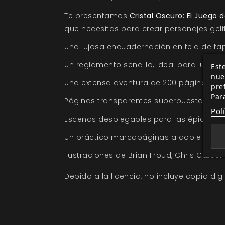
Te presentamos
Cristal Oscuro: El Juego 
que necesitas para crear personajes gelfl
Una lujosa encuadernación en tela de ta
Un reglamento sencillo, ideal para jugado
Este
nue
Una extensa aventura de 200 páginas par
pre
Par
Páginas transparentes superpuestas con 
Pol
Escenas desplegables para las épicas lo
Un práctico marcapáginas a doble cara c
Ilustraciones de Brian Froud, Chris Cæsar 
Debido a la licencia, no incluye copia digit