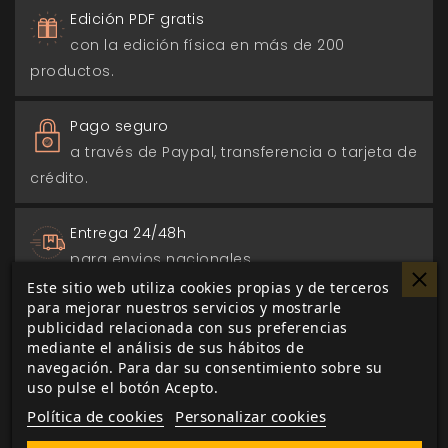
Edición PDF gratis
con la edición física en más de 200
productos.
Pago seguro
a través de Paypal, transferencia o tarjeta de
crédito.
Entrega 24/48h
para envios nacionales.
Este sitio web utiliza cookies propias y de terceros
para mejorar nuestros servicios y mostrarle
Biblioteca digital
publicidad relacionada con sus preferencias
actualizada con todos los juego canjeados
mediante el análisis de sus hábitos de
o comprados.
navegación. Para dar su consentimiento sobre su
uso pulse el botón Acepto.
Política de cookies
Personalizar cookies