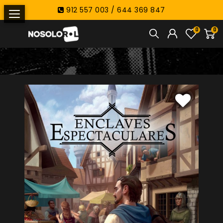
912 557 003 / 644 369 847
0
0