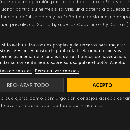
a fuerza de imaginación pura conocida como lo Extravagan
a luchar contra su némesis: lo Gris, una potencia opuesta q
sidencias de Estudiantes y de Señoritas de Madrid, un gr
ión prevalezca. Son la Liga de los Caballeros (¡y Damas!) 
Extravagantes encontrarás:
 sitio web utiliza cookies propias y de terceros para mejorar
stros servicios y mostrarle publicidad relacionada con sus
e juego sencillo que utiliza dados de seis caras.
ferencias mediante el análisis de sus hábitos de navegación.
 tus aventuras: el periodo precursor, la era del cenit y la
a dar su consentimiento sobre su uso pulse el botón Acepto.
sus principales lugares de reunión, incluyendo la Residenc
ítica de cookies
Personalizar cookies
dos por toda España.
ue utilizar como protagonistas, antagonistas o personaje
RECHAZAR TODO
ACEPTO
ja Mallo, Salvador Dalí, Federico García Lorca y muchos ot
ona que ejerza como demiurgo con consejos aplicables tan
de aventura para jugar partidas de inmediato.