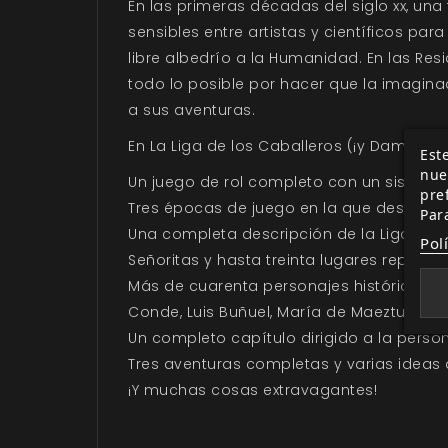
En las primeras décadas del siglo xx, un
sensibles entre artistas y científicos par
libre albedrío a la Humanidad. En las Re
todo lo posible por hacer que la imaginac
a sus aventuras.
En La Liga de los Caballeros (¡y Damas!) 
Este
nue
Un juego de rol completo con un sistema d
pre
Tres épocas de juego en la que desarrollar
Par
Una completa descripción de la Liga y de 
Pol
Señoritas y hasta treinta lugares reparti
Más de cuarenta personajes históricos q
Conde, Luis Buñuel, María de Maeztu, Maru
Un completo capítulo dirigido a la pers
Tres aventuras completas y varias ideas 
¡Y muchas cosas extravagantes!