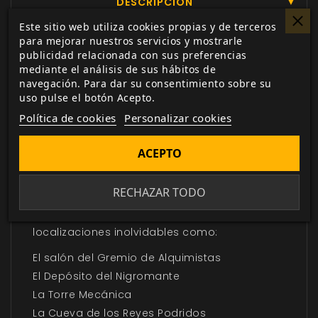
DESCRIPCIÓN
▼
Este sitio web utiliza cookies propias y de terceros
para mejorar nuestros servicios y mostrarle
¡Lucha contra el monstruo en su guarida… si
publicidad relacionada con sus preferencias
mediante el análisis de sus hábitos de
te atreves!
navegación. Para dar su consentimiento sobre su
¡
El Libro de las Guaridas
te trae 24 geniales
uso pulse el botón Acepto.
guaridas de monstruos para 5ª edición! Cada
Política de cookies
Personalizar cookies
uno de estos excitantes e inusuales campos
de batalla viene acompañado de una
ACEPTO
aventura corta con un gancho, peligros,
tácticas y tesoros.
RECHAZAR TODO
Prepara tus batallas de 5ª edición en
localizaciones inolvidables como:
El salón del Gremio de Alquimistas
El Depósito del Nigromante
La Torre Mecánica
La Cueva de los Reyes Podridos