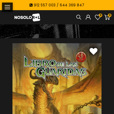
912 557 003 / 644 369 847
0
0