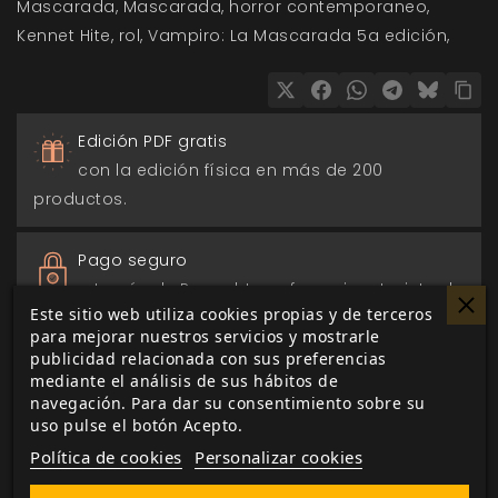
Mascarada
Mascarada
horror contemporaneo
Kennet Hite
rol
Vampiro: La Mascarada 5a edición
Edición PDF gratis
con la edición física en más de 200
productos.
Pago seguro
a través de Paypal, transferencia o tarjeta de
Este sitio web utiliza cookies propias y de terceros
crédito.
para mejorar nuestros servicios y mostrarle
publicidad relacionada con sus preferencias
Entrega 24/48h
mediante el análisis de sus hábitos de
navegación. Para dar su consentimiento sobre su
para envios nacionales.
uso pulse el botón Acepto.
Política de cookies
Personalizar cookies
Biblioteca digital