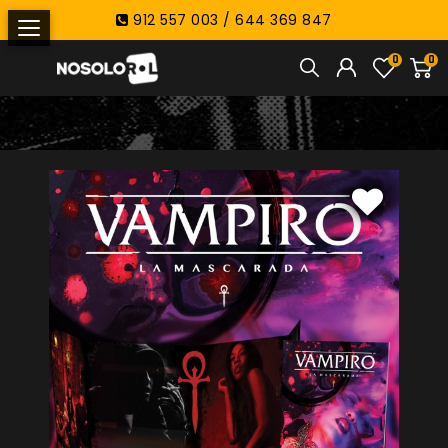
912 557 003 / 644 369 847
0
0