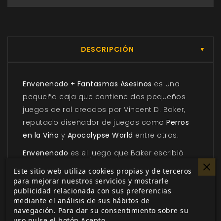
DESCRIPCIÓN
▼
Envenenado + Fantasmas Asesinos
es una
pequeña caja que contiene dos pequeños
juegos de rol creados por Vincent D. Baker,
reputado diseñador de juegos como
Perros
en la Viña
y
Apocalypse World
entre otros.
Envenenado
es el juego que Baker escribió
justo antes de
Apocalypse World,
mientras
Este sitio web utiliza cookies propias y de terceros
que
Fantasmas Asesinos
es inmediatamente
para mejorar nuestros servicios y mostrarle
publicidad relacionada con sus preferencias
posterior. Ambos tienen puntos comunes que
mediante el análisis de sus hábitos de
no pasarán desapercibidos si conoces
navegación. Para dar su consentimiento sobre su
Apocalypse World.
uso pulse el botón Acepto.