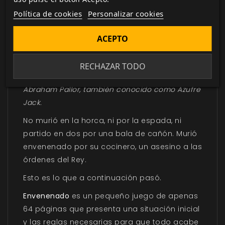
Política de cookies
Personalizar cookies
Ambos juegos se presentan en una única
caja de tamaño A6 (cuarto de folio).
ACEPTO
Envenenado
En este año de nuestro Señor de 1701 terminó la
RECHAZAR TODO
sangrienta carrera del pirata capitán Jonathan
Abraham Pallor, también conocido como Azufre
Jack.
No murió en la horca, ni por la espada, ni
partido en dos por una bala de cañón. Murió
envenenado por su cocinero, un asesino a las
órdenes del Rey.
Esto es lo que a continuación pasó.
Envenenado
es un pequeño juego de apenas
64 páginas que presenta una situación inicial
y las reglas necesarias para que todo acabe