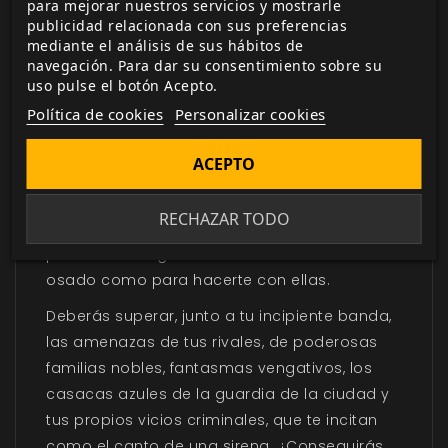
DESCRIPCIÓN
▼
para mejorar nuestros servicios y mostrarle
publicidad relacionada con sus preferencias
mediante el análisis de sus hábitos de
navegación. Para dar su consentimiento sobre su
Blades in the Dark
es un juego de rol sobre
uso pulse el botón Acepto.
bandas de audaces criminales que buscan la
Política de cookies
Personalizar cookies
forma de prosperar en las opresivas calles
de una ciudad industrial de fantasía. Aquí
ACEPTO
hay robos, persecuciones, misterios
ocultistas, tratos peligrosos, escaramuzas
RECHAZAR TODO
sangrientas y, sobre todo, las riquezas que
puedas conseguir… si eres lo suficientemente
osado como para hacerte con ellas.
Deberás superar, junto a tu incipiente banda,
las amenazas de tus rivales, de poderosas
familias nobles, fantasmas vengativos, los
casacas azules de la guardia de la ciudad y
tus propios vicios criminales, que te incitan
como el canto de una sirena. ¿Conseguirás