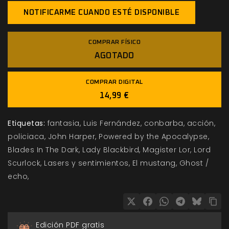
NOTIFICARME CUANDO ESTÉ DISPONIBLE
COMPRAR FÍSICO
AGOTADO
COMPRAR DIGITAL
14,99 €
Etiquetas:
fantasia
Luis Fernández
conbarba
acción
policiaca
John Harper
Powered by the Apocalypse
Blades In The Dark
Lady Blackbird
Magister Lor
Lord
Scurlock
Lasers y sentimientos
El mustang
Ghost /
echo
Edición PDF gratis