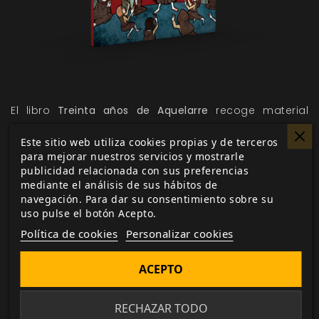
El libro
Treinta años de Aquelarre
recoge material
único e imágenes inéditas, bocetos de ilustraciones,
Este sitio web utiliza cookies propias y de terceros
anécdotas, experiencias de las personas más
para mejorar nuestros servicios y mostrarle
influyentes del universo del decano de los juegos de
publicidad relacionada con sus preferencias
rol nacionales.
mediante el análisis de sus hábitos de
navegación. Para dar su consentimiento sobre su
Mantente conectado a la web para conocer el futuro
uso pulse el botón Acepto.
de
Aquelarre
.
Muy pronto, volvemos a burlar
La
Política de cookies
Personalizar cookies
Maldición.
ACEPTO
Me gusta esto
RECHAZAR TODO