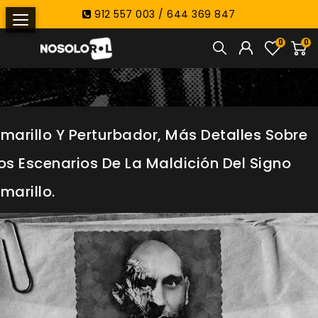
912 557 003 / 644 369 847
0
0
marillo Y Perturbador, Más Detalles Sobre
os Escenarios De La Maldición Del Signo
marillo.