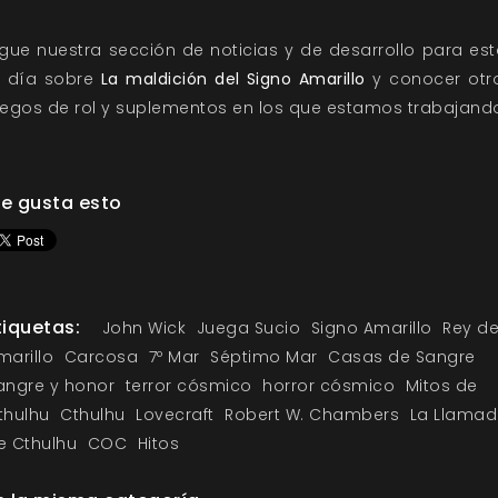
igue nuestra
sección de noticias
y de
desarrollo
para est
l día sobre
La maldición del Signo Amarillo
y conocer otr
uegos de rol y suplementos en los que estamos trabajand
e gusta esto
tiquetas:
John Wick
Juega Sucio
Signo Amarillo
Rey d
marillo
Carcosa
7º Mar
Séptimo Mar
Casas de Sangre
angre y honor
terror cósmico
horror cósmico
Mitos de
thulhu
Cthulhu
Lovecraft
Robert W. Chambers
La Llama
e Cthulhu
COC
Hitos