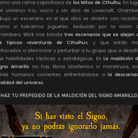
omo una rama caprichosa de
los Mitos de Cthulhu.
En lug
el universo frío, vacío y sin dios de Lovecraft, Chambe
ibuja un escenario en el que dios se divierte con nosotr
omo si fuéramos juguetes. Seducido por la visión 
hambers, Wick nos brinda
tres escenarios que se alejan 
as típicas «aventuras de Cthulhu»,
y que están m
nfocados a aterrorizar y perturbar a tu grupo que a desafi
us habilidades tácticas o estratégicas. En
La maldición d
igno Amarillo
no hay libros blasfemos ni monstruos, so
eres humanos corrientes enfrentándose a
la descarna
ealidad del universo.
HAZ TU PREPEDIDO DE LA MALDICIÓN DEL SIGNO AMARILLO