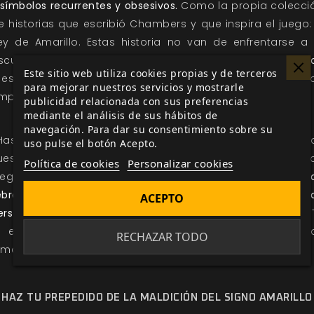
 símbolos recurrentes y obsesivos.
Como la propia colecci
e historias que escribió Chambers y que inspira el juego: 
ey de Amarillo. Estas historia no van de enfrentarse a 
scuridad y luchar. Esto no es fantasía oscura,
esto es horro
Este sitio web utiliza cookies propias y de terceros
 es posible que quieras avisar a tus jugadores antes 
para mejorar nuestros servicios y mostrarle
mpezar.
publicidad relacionada con sus preferencias
mediante el análisis de sus hábitos de
navegación. Para dar su consentimiento sobre su
Has visto el Signo Amarillo y ya no puedes dejar de verl
uso pulse el botón Acepto.
ues ya puedes
realizar tu prepedido,
sea en tu tienda 
Política de cookies
Personalizar cookies
uegos de confianza o en nuestra web,
hasta el día 24 
ebrero
y asegurarte
gratis una separata con 25 hojas 
ACEPTO
ersonajes jugables
(disponible hasta agotar existencias). 
o enviaremos tan pronto como nos llegue a nuestr
RECHAZAR TODO
lmacenes.
HAZ TU PREPEDIDO DE LA MALDICIÓN DEL SIGNO AMARILLO