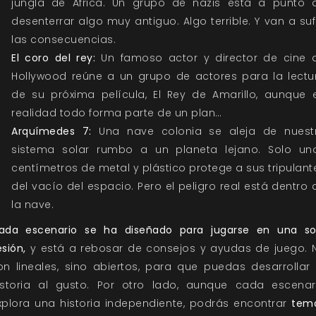
jungla de África. Un grupo de nazis está a punto 
desenterrar algo muy antiguo. Algo terrible. Y van a sufr
las consecuencias.
El coro del rey:
Un famoso actor y director de cine 
Hollywood reúne a un grupo de actores para la lectu
de su próxima película, El Rey de Amarillo, aunque 
realidad todo forma parte de un plan…
Arquímedes 7:
Una nave colonia se aleja de nuest
sistema solar rumbo a un planeta lejano. Solo un
centímetros de metal y plástico protege a sus tripulant
del vacío del espacio. Pero el peligro real está dentro 
la nave.
ada escenario se ha diseñado para jugarse en una so
esión,
y está a rebosar de consejos y ayudas de juego. 
on lineales, sino abiertos, para que puedas desarrollar 
istoria al gusto. Por otro lado, aunque cada escenar
xplora una historia independiente, podrás encontrar
tem