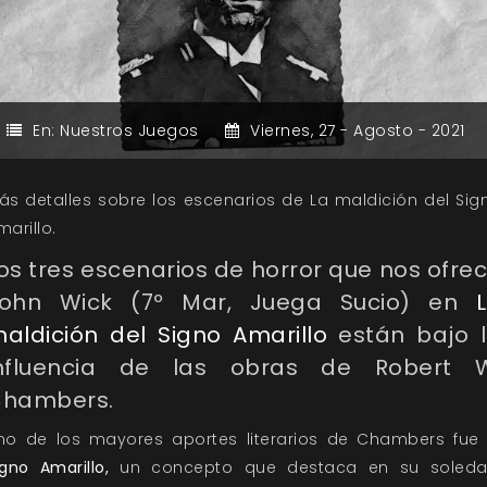
En:
Nuestros Juegos
Viernes,
27 -
Agosto -
2021
ás detalles sobre los escenarios de La maldición del Sig
marillo.
os tres escenarios de horror que nos ofre
ohn Wick (
7º Mar,
Juega Sucio
) en
aldición del Signo Amarillo
están bajo 
nfluencia de las obras de Robert 
hambers.
no de los mayores aportes literarios de Chambers fu
igno Amarillo,
un concepto que destaca en su soleda