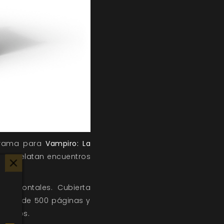
 trama para
Vampiro: La
cas, relatan encuentros
orizontales. Cubierta
. Más de 500 páginas y
ampiros.