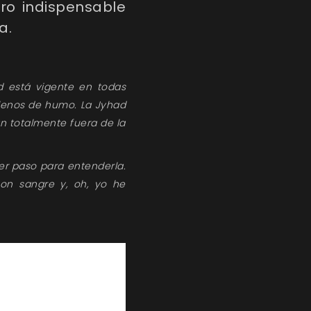
ibro
indispensable
a.
d está vigente en todas
llenos de humo. La Jyhad
an totalmente fuera de la
mer paso para entenderla.
on sangre y, oh, yo he