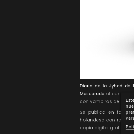
Diario de la Jyhad de 
Mascarada
al contener 
Este
con vampiros de cada 
nue
pre
Se publica en format
Par
holandesa con relieve
Pol
copia digital gratis pa