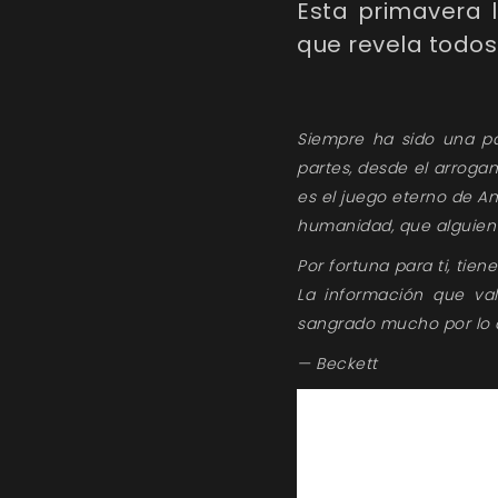
Esta primavera 
que revela todos
Siempre ha sido una pa
partes, desde el arroga
es el juego eterno de An
humanidad, que alguien
Por fortuna para ti, tie
La información que va
sangrado mucho por lo 
— Beckett