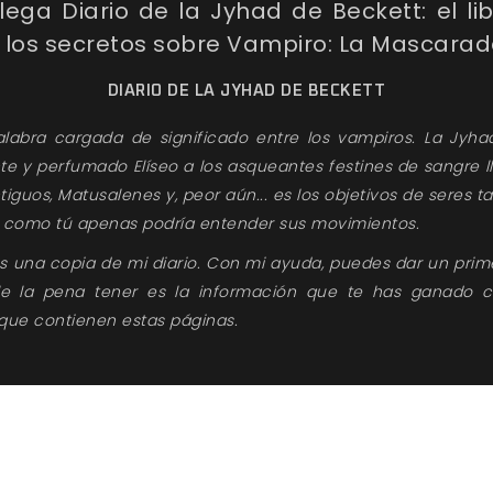
llega
Diario de la Jyhad de Beckett:
el l
 los secretos sobre Vampiro: La Mascarad
DIARIO DE LA JYHAD DE BECKETT
labra cargada de significado entre los vampiros. La Jyha
nte y perfumado Elíseo a los asqueantes festines de sangre 
tiguos, Matusalenes y, peor aún... es los objetivos de seres t
 como tú apenas podría entender sus movimientos.
nes una copia de mi diario. Con mi ayuda, puedes dar un pri
le la pena tener es la información que te has ganado c
que contienen estas páginas.