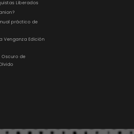
quistas Liberados
anion?
nual práctico de
a Venganza Edición
o Oscuro de
 Olvido