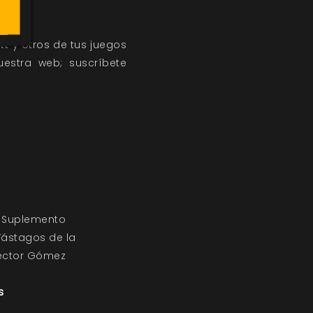
tt
y otros de tus juegos
estra web; suscríbete
Suplemento
ástagos de la
éctor Gómez
s