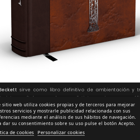
Beckett
sirve como libro definitivo de ambientación y
treinta capítulos que abarcan distintas regiones geográfi
 sitio web utiliza cookies propias y de terceros para mejorar
Clan.
stros servicios y mostrarle publicidad relacionada con sus
ferencias mediante el análisis de sus hábitos de navegación.
o cartoné (tapa dura), lomo redondeado con nervios h
a dar su consentimiento sobre su uso pulse el botón Acepto.
 y estampados en plata. Punto de lectura de seda negra
ítica de cookies
Personalizar cookies
ra una edición digna de los secretos más ocultos de los V