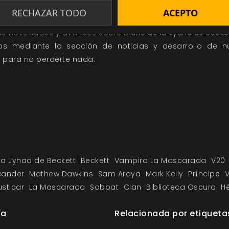
RECHAZAR TODO
ACEPTO
RESERVA YA TU EJEMPLAR
las novedades y avances sobre
Diario de la Jyahd de Becke
tos mediante la sección de
noticias
y
desarrollo
de nu
s
para no perderte nada.
 la Jyhad de Beckett
Beckett
Vampiro La Mascarada
V20
xander
Mathew Dawkins
Sam Araya
Mark Kelly
Príncipe
V
usticar
La Mascarada
Sabbat
Clan
Biblioteca Oscura
H
ía
Relacionada por etiqueta