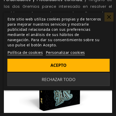
los dos Gremios parece interesado en resolver el
problema. Aun así, con los Procuradores
Este sitio web utiliza cookies propias y de terceros
considerados como peligrosos y terroríficos forajidos
para mejorar nuestros servicios y mostrarle
y los Perdonadores como miembros vitales de la
publicidad relacionada con sus preferencias
sociedad de los Sin Reposo,
está claro qué lado
mediante el análisis de sus hábitos de
navegación. Para dar su consentimiento sobre su
escoge la mayoría de wraiths.
uso pulse el botón Acepto.
Política de cookies
Personalizar cookies
ACEPTO
RECHAZAR TODO