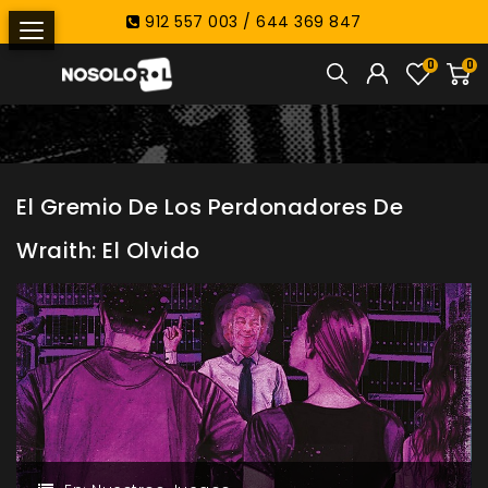
912 557 003 / 644 369 847
0
0
El Gremio De Los Perdonadores De
Wraith: El Olvido