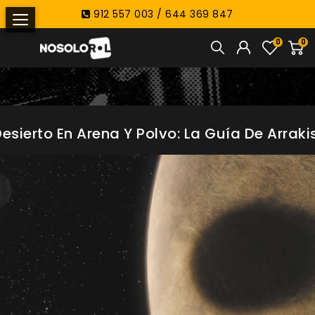
912 557 003 / 644 369 847
0
0
Desierto En Arena Y Polvo: La Guía De Arraki