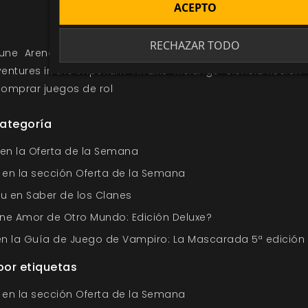
ACEPTO
RECHAZAR TODO
une
Arena y polvo
Dune Aventuras en el Imperio
Dune rp
entures in the Imperium
Arrakis
Melange
ciencia ficción
omprar juegos de rol
categoría
 en la Oferta de la Semana
o en la sección Oferta de la Semana
tu en Saber de los Clanes
ne Amor de Otro Mundo: Edición Deluxe?
 en la Guía de Juego de Vampiro: La Mascarada 5ª edición
por etiquetas
o en la sección Oferta de la Semana