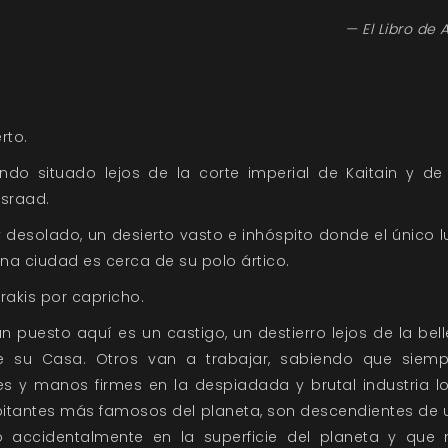
— El Libro de 
rto.
do situado lejos de la corte imperial de Kaitain y de
sraad.
y desolado, un desierto vasto e inhóspito donde el único 
na ciudad es cerca de su polo ártico.
rrakis por capricho.
n puesto aquí es un castigo, un destierro lejos de la bell
e su Casa. Otros van a trabajar, sabiendo que siemp
es y manos firmes en la despiadada y brutal industria loc
bitantes más famosos del planeta, son descendientes d
ó accidentalmente en la superficie del planeta y que