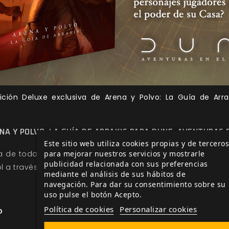
ición Deluxe exclusiva de Arena y Polvo: La Guía de Arr
NA Y POLVO: LA GUÍA DE ARRAKIS PARA DUNE: AVENTURAS E
Este sitio web utiliza cookies propias y de terceros
ía de todas las novedades sobre
Dune: Aventuras en el i
para mejorar nuestros servicios y mostrarle
publicidad relacionada con sus preferencias
l a través de las
noticias
y la sección de
desarrollo
de nue
mediante el análisis de sus hábitos de
navegación. Para dar su consentimiento sobre su
uso pulse el botón Acepto.
Política de cookies
Personalizar cookies
o