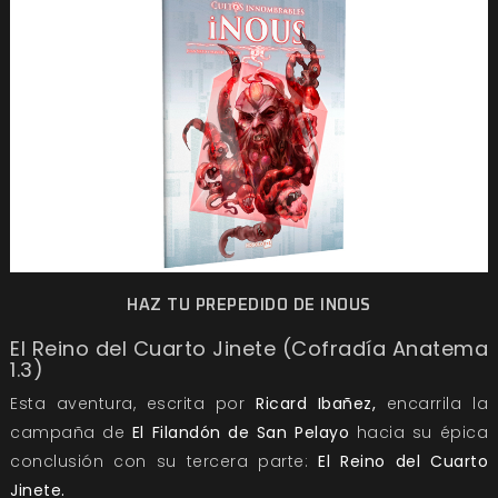
HAZ TU PREPEDIDO DE INOUS
El Reino del Cuarto Jinete (Cofradía Anatema
1.3)
Esta
aventura, escrita por
Ricard Ibañez,
encarrila la
campaña de
El Filandón de San Pelayo
hacia su épica
conclusión con su tercera parte:
El Reino del Cuarto
Jinete.