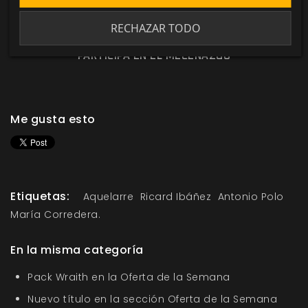
¿Quieres saber más? Sella el pacto y únete al
mecenazgo de
Aquelarre: Malefica Trinitas
.
RECHAZAR TODO
PARTICIPA EN EL MECENAZGO
Me gusta esto
Etiquetas:
Aquelarre
Ricard Ibáñez
Antonio Polo
María Corredera.
En la misma categoría
Pack Wraith en la Oferta de la Semana
Nuevo título en la sección Oferta de la Semana