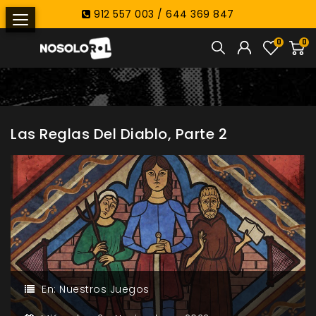
912 557 003 / 644 369 847
0
0
Las Reglas Del Diablo, Parte 2
En:
Nuestros Juegos