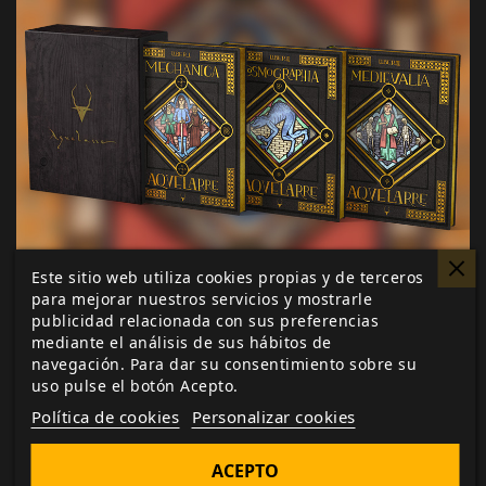
Este sitio web utiliza cookies propias y de terceros
Con respecto a los peligros más allá del combate,
para mejorar nuestros servicios y mostrarle
los personajes podrán ahora sufrir por ácidos
publicidad relacionada con sus preferencias
mediante el análisis de sus hábitos de
(vitriolos), diferenciados según su intensidad, y
navegación. Para dar su consentimiento sobre su
podrán padecer nuevas enfermedades, como la
uso pulse el botón Acepto.
pleuresía o el tabardillo. También hacen su aparición
Política de cookies
Personalizar cookies
nuevos venenos, como el blanco de plomo o la
hierba mora.
ACEPTO