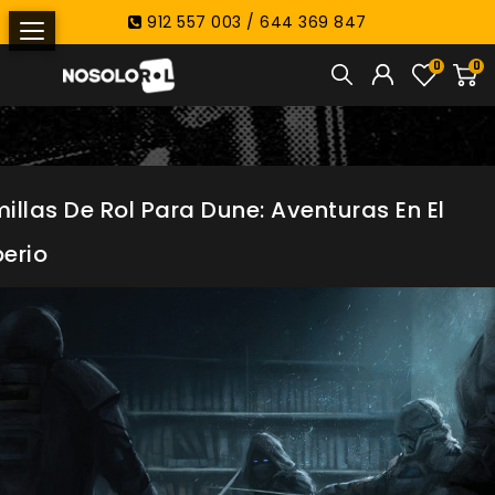
912 557 003 / 644 369 847
0
0
illas De Rol Para Dune: Aventuras En El
erio