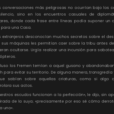
s conversaciones más peligrosas no ocurrían bajo los 
ilencio, sino en los encuentros casuales de diplomá
ares, donde cada frase entre líneas podía suponer un d
l para una Casa.
s extranjeros desconocían muchos secretos sobre el desi
 sus máquinas les permitían caer sobre la tribu antes d
eran ocultarse. Urgía realizar una incursión para sabotea
tópteros.
cluso los Fremen temían a aquel gusano y abandonaba
ch para evitar su territorio. De alguna manera, transgredía
que sabían sobre aquellas criaturas, como si algo a
rolara sus actos.
uestros escudos funcionan a la perfección», le dijo, sin ap
irada de la suya; «precisamente por eso sé cómo derrot
a uno».