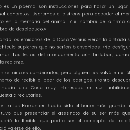
o es un poema, son instrucciones para hallar un lugar
al concretos. Usaremos el distrans para acceder al me
to en la memoria del animal. Y el nombre de la firma
bra de desbloqueo.»
ando los emisarios de la Casa Vernius vieron la pintada 
ehículo supieron que no serían bienvenidos: «No desfigu
lma». Las letras del mandamiento aún brillaban, com
da reciente.
an criminales condenados, pero alguien les salvó en el ú
nto de recibir el peor de los castigos. Pronto descubr
 había una Casa muy interesada en sus habilidade
uesta a reclutarles.
rvir a los Harkonnen había sido el honor más grande 
tuvo que presenciar el asesinato de su ser más que
ubrió lo flexible que podía ser el concepto de traici
dió valerse de ello.