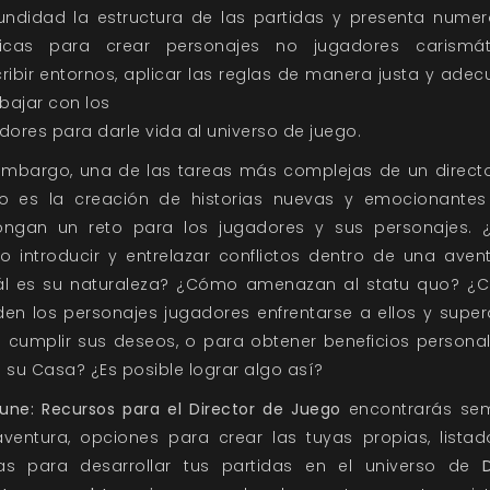
undidad la estructura de las partidas y presenta nume
nicas para crear personajes no jugadores carismáti
ribir entornos, aplicar las reglas de manera justa y ade
abajar con los
dores para darle vida al universo de juego.
embargo, una de las tareas más complejas de un direct
o es la creación de historias nuevas y emocionante
ngan un reto para los jugadores y sus personajes. 
 introducir y entrelazar conflictos dentro de una aven
ál es su naturaleza? ¿Cómo amenazan al statu quo? ¿
en los personajes jugadores enfrentarse a ellos y super
 cumplir sus deseos, o para obtener beneficios persona
 su Casa? ¿Es posible lograr algo así?
une: Recursos para el Director de Juego
encontrarás sem
ventura, opciones para crear las tuyas propias, lista
as para desarrollar tus partidas en el universo de