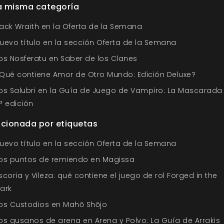
la misma categoría
ack Wraith en la Oferta de la Semana
uevo título en la sección Oferta de la Semana
os Nosferatu en Saber de los Clanes
Qué contiene Amor de Otro Mundo: Edición Deluxe?
os Salubri en la Guía de Juego de Vampiro: La Mascarada
ª edición
acionada por etiquetas
uevo título en la sección Oferta de la Semana
os puntos de remiendo en Magissa
scoria y Vileza: qué contiene el juego de rol Forged in the
ark
os Custodios en Mahō Shōjo
os gusanos de arena en Arena y Polvo: La Guía de Arrakis