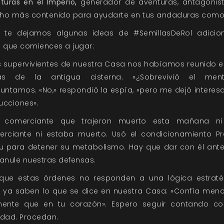
turas en el Imperio
,
generador de aventuras, antagonis
o más contenido para ayudarte en tus andaduras como
 te dejamos algunas ideas de #SemillasDeRol adicio
 que comiences a jugar:
s supervivientes de nuestra Casa nos habíamos reunido e
nas de la antigua cisterna. «¿Sobrevivió el menta
untamos. «No,» respondió la espía, «pero me dejó interes
rucciones».
l comerciante que trajeron muerto esta mañana ni
rciante ni estaba muerto. Usó el condicionamiento P
u para detener su metabolismo. Hay que dar con él ant
anule nuestras defensas.
que estas órdenes no responden a una lógica estraté
 ya saben lo que se dice en nuestra Casa: «Confía men
mente que en tu corazón». Espero seguir contando co
lidad. Procedan.