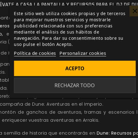
ÉVATE A CASA LA PANTALLA Y RECURSOS PARA EL DJ DE D
Este sitio web utiliza cookies propias y de terceros
pantalla irá acompañada de un
libreto de 32 página
para mejorar nuestros servicios y mostrarle
rosos consejos y semillas de aventura para el direct
publicidad relacionada con sus preferencias
mediante el análisis de sus hábitos de
o,
el complemento perfecto para comenzar a escribi
navegación. Para dar su consentimiento sobre su
oria (o tu leyenda) entre las dunas de Arrakis.
uso pulse el botón Acepto.
it de Herramientas para el director de juego contiene:
Política de cookies
Personalizar cookies
pantalla de cuatro paneles con un impresionante ma
ACEPTO
is.
tablas y reglas de referencia más consultadas duran
RECHAZAR TODO
ida.
ibreto de 32 páginas con ayudas y consejos para crear y di
 campaña de
Dune: Aventuras en el Imperio.
ontón de ganchos de aventuras, tramas y escenarios l
 enriquecer vuestras aventuras en Arrakis.
 semilla de historia que encontrarás en
Dune: Recursos pa