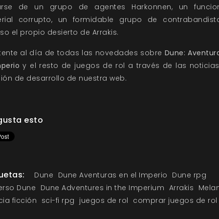
tarse de un grupo de agentes Harkonnen, un funcion
rial corrupto, un formidable grupo de contrabandis
uso el propio desierto de Arrakis.
ente al día de todas las novedades sobre
Dune: Aventur
mperio
y el resto de juegos de rol a través de las
noticia
ción de
desarrollo
de nuestra web.
gusta esto
uetas:
Dune
Dune Aventuras en el Imperio
Dune rpg
erso Dune
Dune Adventures in the Imperium
Arrakis
Mela
cia ficción
sci-fi rpg
juegos de rol
comprar juegos de rol